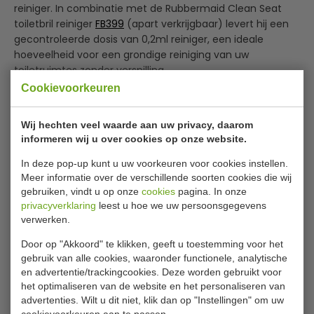
reiniger. In combinatie met de Rubbermaid Clean Seat
toiletbril reiniger
FB399
(apart verkrijgbaar) levert hij een
gecontroleerde dosis van 0,2ml reiniger, een ideale
hoeveelheid voor een grondige reiniging van uw
toiletruimtes zonder verspilling.
Cookievoorkeuren
Lees meer
Dankzij het handige venster is het vulniveau eenvoudig af
te lezen - zo weet u altijd wanneer het tijd is om het
Specificaties
Wij hechten veel waarde aan uw privacy, daarom
apparaat bij te vullen.
informeren wij u over cookies op onze website.
Artikel
FN398
Doseert 0,2ml reiniger per keer voor een grondige
In deze pop-up kunt u uw voorkeuren voor cookies instellen.
Afmetingen H x B x D
21,4 x 10,5 x 13,5 cm
reiniging
Meer informatie over de verschillende soorten cookies die wij
Gecontroleerde dosering gaat verspilling tegen
gebruiken, vindt u op onze
cookies
pagina. In onze
Kleur
Wit
privacyverklaring
leest u hoe we uw persoonsgegevens
Eenvoudig bij te vullen door praktisch ontwerp
Materiaal
kunststof
verwerken.
Met venster om eenvoudig het vulniveau af te lezen
Strak design past in iedere toiletruimte
Capaciteit
400 ml
Door op "Akkoord" te klikken, geeft u toestemming voor het
Voor gebruik met de
FN399
400ml Rubbermaid Clean
gebruik van alle cookies, waaronder functionele, analytische
Seat toiletbril reiniger (apart verkrijgbaar)
en advertentie/trackingcookies. Deze worden gebruikt voor
het optimaliseren van de website en het personaliseren van
Is dit iets voor jou?
advertenties. Wilt u dit niet, klik dan op "Instellingen" om uw
cookievoorkeuren aan te passen.