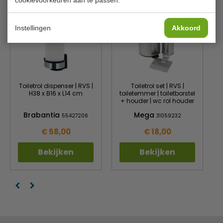
Instellingen
Akkoord
Toiletrol dispenser | RVS |
Toiletrol set | RVS |
H38 x B16 x L14 cm
toiletemmer | toiletborstel
+ houder | wc rol houder
Brabantia
Mega
55427206
31059232
€ 58,00
€ 18,00
Bekijken
Bekijken