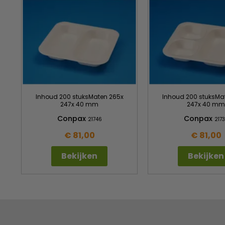
Inhoud 200 stuksMaten 265x
Inhoud 200 stuksMa
247x 40 mm
247x 40 mm
Conpax
Conpax
21746
217
€ 81,00
€ 81,00
Bekijken
Bekijken