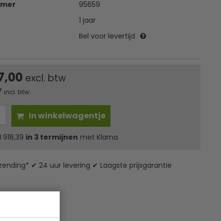
mmer
95659
1 jaar
Bel voor levertijd
7,00
excl. btw
7
incl. btw
In winkelwagentje
l
918,39
in 3 termijnen
met Klarna
zending* ✔ 24 uur levering ✔ Laagste prijsgarantie