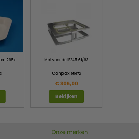
ten 265x
Mal voor de IP245 61/63
Conpax
33
95672
€ 305,00
Bekijken
Onze merken