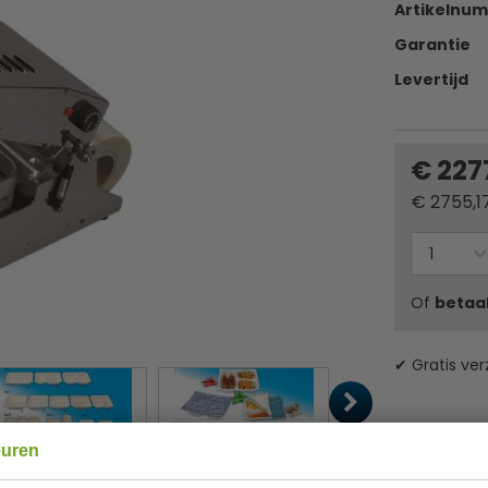
Artikelnu
Garantie
Levertijd
€ 227
€
2755,1
Of
betaa
✔ Gratis ver
euren