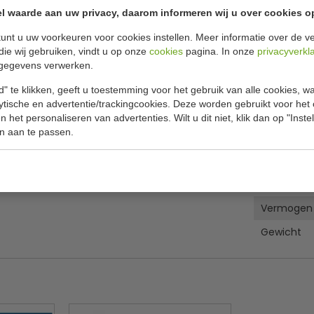
Specificat
iepschuim)
l waarde aan uw privacy, daarom informeren wij u over cookies o
unt u uw voorkeuren voor cookies instellen. Meer informatie over de ve
ealen van trays
met voedingsmiddelen.
Model
die wij gebruiken, vindt u op onze
cookies
pagina. In onze
privacyverkl
een vlakke bovenrand sealen en is daarmee
Artikelnu
gegevens verwerken.
huim). En kan o.a. gesealt worden met
Max folie 
" te klikken, geeft u toestemming voor het gebruik van alle cookies, 
deert een perfecte seal.
lytische en advertentie/trackingcookies. Deze worden gebruikt voor het
Film roll d
 seal-temperatuur is traploos regelbaar.
 het personaliseren van advertenties. Wilt u dit niet, klik dan op "Inst
n aan te passen.
Min.folliedi
Max seala
Aansluitw
nuschalen opgeven.
Vermogen
Gewicht