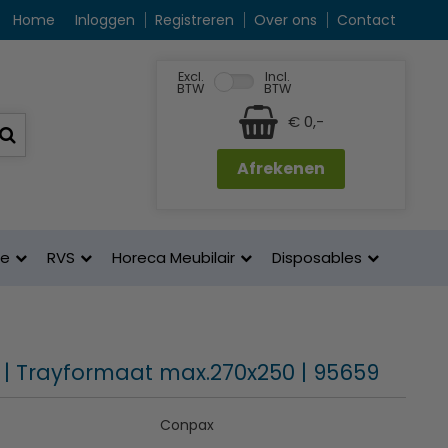
Home
Inloggen
Registreren
Over ons
Contact
Excl.
Incl.
BTW
BTW
€ 0,-
Afrekenen
ne
RVS
Horeca Meubilair
Disposables
| Trayformaat max.270x250 | 95659
Conpax