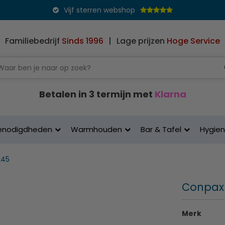
Vijf sterren webshop
Familiebedrijf
Sinds 1996
|
Lage prijzen
Hoge Service
Betalen in 3 termijn met
Klarna
enodigdheden
Warmhouden
Bar & Tafel
Hygie
245
Conpax 
Merk