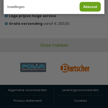
Instellingen
Akkoord
Geld terug
prijsgarantie
Lage prijzen hoge service
Gratis verzending
vanaf € 200,00
Onze merken
Algemene voorwaarden
Leveringsvoorwaarden
Privacy statement
Cookies