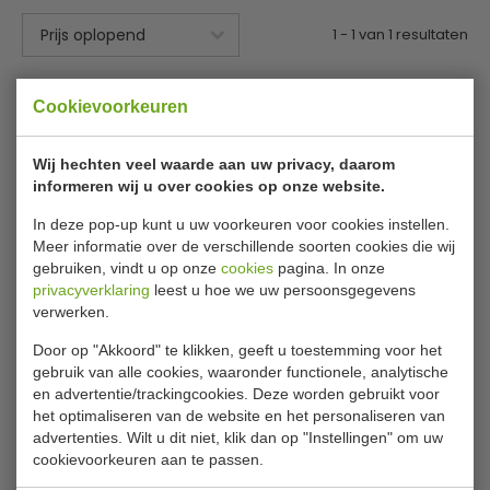
1
-
1
van
1
resultaten
Cookievoorkeuren
Wij hechten veel waarde aan uw privacy, daarom
informeren wij u over cookies op onze website.
In deze pop-up kunt u uw voorkeuren voor cookies instellen.
Meer informatie over de verschillende soorten cookies die wij
gebruiken, vindt u op onze
cookies
pagina. In onze
Tosti apparaat | contact
privacyverklaring
leest u hoe we uw persoonsgegevens
broodrooster | 60 tosti's
verwerken.
per uur | H19 x B40 x D22
cm
Door op "Akkoord" te klikken, geeft u toestemming voor het
Dualit
J476
gebruik van alle cookies, waaronder functionele, analytische
en advertentie/trackingcookies. Deze worden gebruikt voor
€ 404,00
€ 458,99
het optimaliseren van de website en het personaliseren van
advertenties. Wilt u dit niet, klik dan op "Instellingen" om uw
Bekijken
cookievoorkeuren aan te passen.