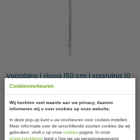
Vepabins | Hoog 150 cm | spanring 10
cm | 31004904 + 31035830
Cookievoorkeuren
Merk
Vepabins
Wij hechten veel waarde aan uw privacy, daarom
informeren wij u over cookies op onze website.
Artikelnummer
31004904 + 31035830
In deze pop-up kunt u uw voorkeuren voor cookies instellen.
Levertijd
2 - 3 werkdagen
Meer informatie over de verschillende soorten cookies die wij
gebruiken, vindt u op onze
cookies
pagina. In onze
privacyverklaring
leest u hoe we uw persoonsgegevens