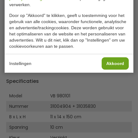
€ 43,00
verwerken.
excl. btw
€
52,03
Door op "Akkoord" te klikken, geeft u toestemming voor het
incl. btw
gebruik van alle cookies, waaronder functionele, analytische
en advertentie/trackingcookies. Deze worden gebruikt voor
In winkelwagentje
het optimaliseren van de website en het personaliseren van
advertenties. Wilt u dit niet, klik dan op "Instellingen" om uw
Of
betaal
17,34
in 3 termijnen
met Klarna
cookievoorkeuren aan te passen.
Staal verzinkte buispaal met grondankers inclusief
Instellingen
Akkoord
spanring 10 cm.
Specificaties
Model
VB 980101
Nummer
31004904 + 31035830
B x L x H
11 x 14 x 150 cm
Spanring
10 cm
Kleur
Verzinkt