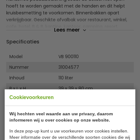
hoeft te worden gemaakt met de handen en dit helpt
kruisbesmetting te voorkomen. Binnenbakken apart
verkrijgbaar. Geschikte afvalbak voor restaurant, winkel,
cafe, hotel, B & B, kantine, kantoor, camping, resort,
Lees meer
strandpaviljoen, woning en zorginstellingen.
Specificaties
Gedempte deksel
Vuurbestendig
Model
VB 900110
Verkrijgbaar in diverse kleuren
Nummer
Binnenbakken apart verkrijgbaar
31004577
Inhoud
110 liter
B x L x H
39 x 39 x 80 cm
Cookievoorkeuren
Kleur
Wit
Wij hechten veel waarde aan uw privacy, daarom
Gerelateerde producten
informeren wij u over cookies op onze website.
In deze pop-up kunt u uw voorkeuren voor cookies instellen.
Meer informatie over de verschillende soorten cookies die wij