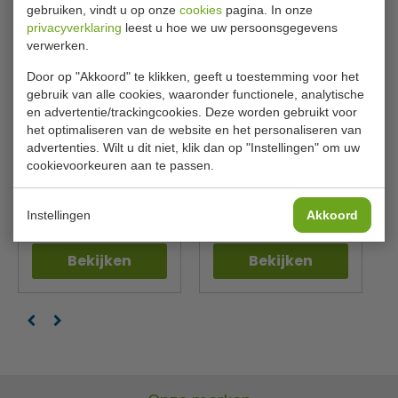
gebruiken, vindt u op onze
cookies
pagina. In onze
privacyverklaring
leest u hoe we uw persoonsgegevens
verwerken.
Door op "Akkoord" te klikken, geeft u toestemming voor het
gebruik van alle cookies, waaronder functionele, analytische
en advertentie/trackingcookies. Deze worden gebruikt voor
Bekerinzet | carro swing |
Binnenbak | bekerinzet |
het optimaliseren van de website en het personaliseren van
aluminium | inhoud 110
carro swing | aluminium
advertenties. Wilt u dit niet, klik dan op "Instellingen" om uw
liter
| inhoud 110 liter
cookievoorkeuren aan te passen.
Vepabins
Vepabins
31719730
31719778
Instellingen
Akkoord
€ 174,00
€ 218,00
Bekijken
Bekijken