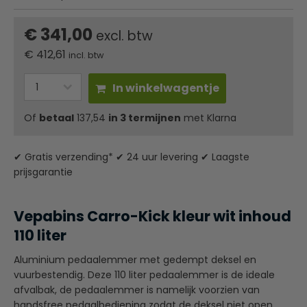
€ 341,00
excl. btw
€
412,61
incl. btw
In winkelwagentje
Of
betaal
137,54
in 3 termijnen
met Klarna
✔ Gratis verzending* ✔ 24 uur levering ✔ Laagste
prijsgarantie
Vepabins Carro-Kick kleur wit inhoud
110 liter
Aluminium pedaalemmer met gedempt deksel en
vuurbestendig. Deze 110 liter pedaalemmer is de ideale
afvalbak, de pedaalemmer is namelijk voorzien van
handsfree pedaalbediening zodat de deksel niet open