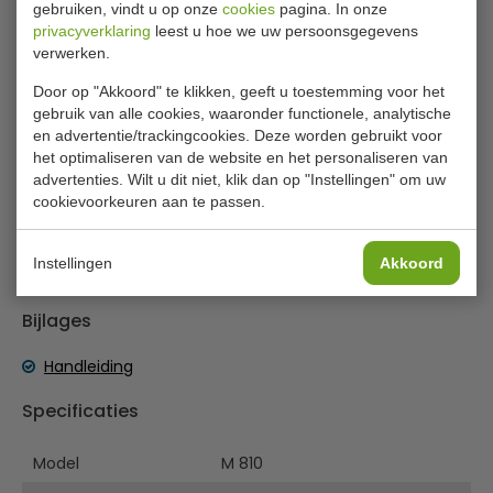
gebruiken, vindt u op onze
cookies
pagina. In onze
privacyverklaring
leest u hoe we uw persoonsgegevens
Wrapmaster vershoudfolie navulling
verwerken.
45 cm
Door op "Akkoord" te klikken, geeft u toestemming voor het
gebruik van alle cookies, waaronder functionele, analytische
3 rollen vershoudfolie van 450 mm breed om de
en advertentie/trackingcookies. Deze worden gebruikt voor
Wrapmaster dispenser bij te vullen.
het optimaliseren van de website en het personaliseren van
Geschikt voor gebruik voor een periode onder 2 uur bij een
advertenties. Wilt u dit niet, klik dan op "Instellingen" om uw
temperatuur van 70°C, of voor een periode onder 15
cookievoorkeuren aan te passen.
minuten bij temperaturen tot 100°C. Gebruiksaanwijzing
beschikbaar, voor de Wrapmaster 4500 en DUO M802 GM
Instellingen
Akkoord
213.
Bijlages
Handleiding
Specificaties
Model
M 810