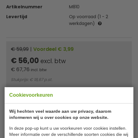
Artikelnummer
M810
Levertijd
Op voorraad (1 - 2
werkdagen)
€ 59,99
|
Voordeel € 3,99
€ 56,00
excl. btw
€
67,76
incl. btw
Stukprijs: € 18,67 p.st.
In winkelwagentje
Cookievoorkeuren
Of
betaal
22,59
in 3 termijnen
met Klarna
Wij hechten veel waarde aan uw privacy, daarom
informeren wij u over cookies op onze website.
✔ Gratis verzending* ✔ 24 uur levering ✔ Laagste
In deze pop-up kunt u uw voorkeuren voor cookies instellen.
prijsgarantie
Meer informatie over de verschillende soorten cookies die wij