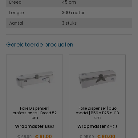
Breed
45 cm
Lengte
300 meter
Aantal
3 stuks
Gerelateerde producten
Folie Dispenser |
Folie Dispenser | duo
professioneel | Breed 52
model | B59 x D25 x H18
cm
cm
Wrapmaster
Wrapmaster
M802
GM213
€ 61,00
€ 90,00
€ 68,99
€ 95,99