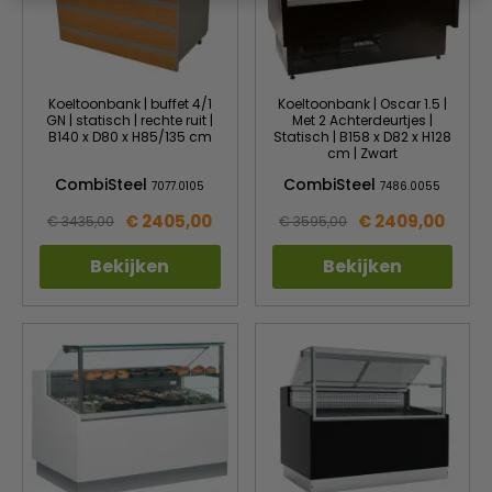
Koeltoonbank | buffet 4/1
Koeltoonbank | Oscar 1.5 |
GN | statisch | rechte ruit |
Met 2 Achterdeurtjes |
B140 x D80 x H85/135 cm
Statisch | B158 x D82 x H128
cm | Zwart
CombiSteel
CombiSteel
7077.0105
7486.0055
€ 2405,00
€ 2409,00
€ 3435,00
€ 3595,00
Bekijken
Bekijken