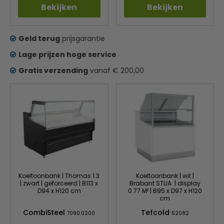
Bekijken
Bekijken
Geld terug
prijsgarantie
Lage prijzen hoge service
Gratis verzending
vanaf € 200,00
Koeltoonbank | Thomas 1.3
Koeltoonbank | wit |
| zwart | geforceerd | B113 x
Brabant STUA | display
D94 x H120 cm
0.77 M² | B95 x D97 x H120
cm
CombiSteel
Tefcold
7090.0200
52082