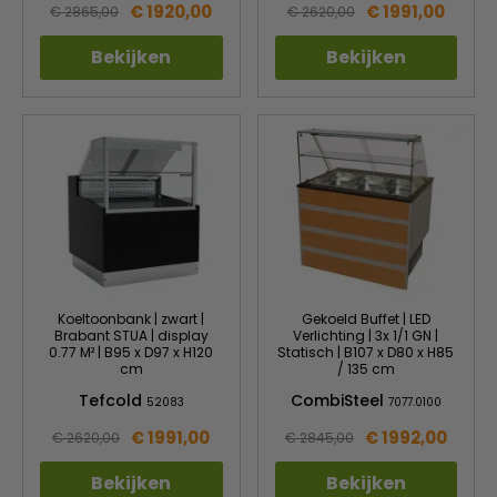
€ 1920,00
€ 1991,00
€ 2865,00
€ 2620,00
Bekijken
Bekijken
Koeltoonbank | zwart |
Gekoeld Buffet | LED
Brabant STUA | display
Verlichting | 3x 1/1 GN |
0.77 M² | B95 x D97 x H120
Statisch | B107 x D80 x H85
cm
/ 135 cm
Tefcold
CombiSteel
52083
7077.0100
€ 1991,00
€ 1992,00
€ 2620,00
€ 2845,00
Bekijken
Bekijken