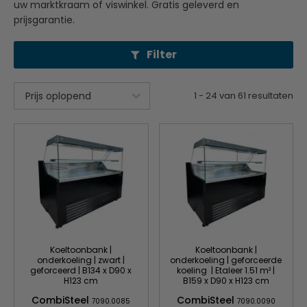
uw marktkraam of viswinkel. Gratis geleverd en
prijsgarantie.
Filter
1
-
24
van
61
resultaten
Koeltoonbank |
Koeltoonbank |
onderkoeling | zwart |
onderkoeling | geforceerde
geforceerd | B134 x D90 x
koeling | Etaleer 1.51 m² |
H123 cm
B159 x D90 x H123 cm
CombiSteel
CombiSteel
7090.0085
7090.0090