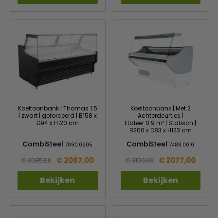
Koeltoonbank | Thomas 1.5
Koeltoonbank | Met 2
| zwart | geforceerd | B158 x
Achterdeurtjes |
D94 x H120 cm
Etaleer 0.9 m² | Statisch |
B200 x D83 x H123 cm
CombiSteel
CombiSteel
7090.0205
7486.0010
€ 2067,00
€ 2077,00
€ 3085,00
€ 3100,00
Bekijken
Bekijken