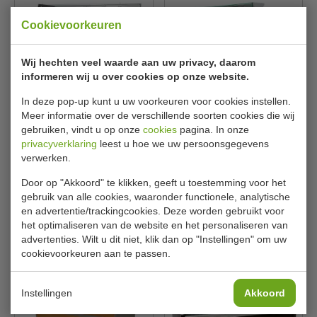
Cookievoorkeuren
Wij hechten veel waarde aan uw privacy, daarom
informeren wij u over cookies op onze website.
In deze pop-up kunt u uw voorkeuren voor cookies instellen.
Koeltoonbank | zwart |
Koeltoonbank | Etaleer 1.1
Meer informatie over de verschillende soorten cookies die wij
geforceerd | B195 x D94 x
m² | 3 Deurtjes | Statisch |
gebruiken, vindt u op onze
cookies
pagina. In onze
H120 cm
Vinnie 2.5 | B249 x D83 x
privacyverklaring
leest u hoe we uw persoonsgegevens
H123 cm
verwerken.
CombiSteel
CombiSteel
7090.0210
7486.0015
Door op "Akkoord" te klikken, geeft u toestemming voor het
€ 2271,00
€ 2312,00
€ 3390,00
€ 3450,00
gebruik van alle cookies, waaronder functionele, analytische
en advertentie/trackingcookies. Deze worden gebruikt voor
Bekijken
Bekijken
het optimaliseren van de website en het personaliseren van
advertenties. Wilt u dit niet, klik dan op "Instellingen" om uw
cookievoorkeuren aan te passen.
Instellingen
Akkoord