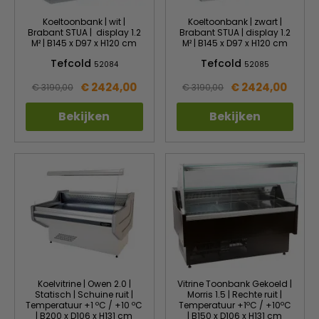
Koeltoonbank | wit |
Koeltoonbank | zwart |
Brabant STUA | display 1.2
Brabant STUA | display 1.2
M² | B145 x D97 x H120 cm
M² | B145 x D97 x H120 cm
Tefcold
Tefcold
52084
52085
€ 2424,00
€ 2424,00
€ 3190,00
€ 3190,00
Bekijken
Bekijken
Koelvitrine | Owen 2.0 |
Vitrine Toonbank Gekoeld |
Statisch | Schuine ruit |
Morris 1.5 | Rechte ruit |
Temperatuur +1 ºC / +10 ºC
Temperatuur +1ºC / +10ºC
| B200 x D106 x H131 cm
| B150 x D106 x H131 cm