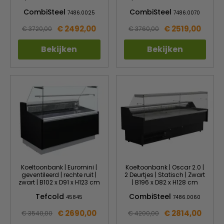
CombiSteel
CombiSteel
7486.0025
7486.0070
€ 2492,00
€ 2519,00
€ 3720,00
€ 3760,00
Bekijken
Bekijken
Koeltoonbank | Euromini |
Koeltoonbank | Oscar 2.0 |
geventileerd | rechte ruit |
2 Deurtjes | Statisch | Zwart
zwart | B102 x D91 x H123 cm
| B196 x D82 x H128 cm
Tefcold
CombiSteel
45845
7486.0060
€ 2690,00
€ 2814,00
€ 3540,00
€ 4200,00