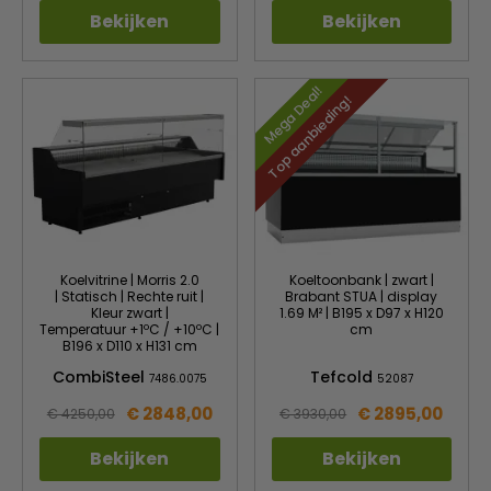
Bekijken
Bekijken
Mega Deal!
Top aanbieding!
Koelvitrine | Morris 2.0
Koeltoonbank | zwart |
| Statisch | Rechte ruit |
Brabant STUA | display
Kleur zwart |
1.69 M² | B195 x D97 x H120
Temperatuur +1ºC / +10ºC |
cm
B196 x D110 x H131 cm
CombiSteel
Tefcold
7486.0075
52087
€ 2848,00
€ 2895,00
€ 4250,00
€ 3930,00
Bekijken
Bekijken