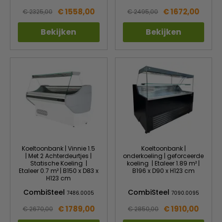
€ 1558,00
€ 1672,00
€ 2325,00
€ 2495,00
Bekijken
Bekijken
Koeltoonbank | Vinnie 1.5
Koeltoonbank |
| Met 2 Achterdeurtjes |
onderkoeling | geforceerde
Statische Koeling |
koeling | Etaleer 1.89 m² |
Etaleer 0.7 m² | B150 x D83 x
B196 x D90 x H123 cm
H123 cm
CombiSteel
CombiSteel
7486.0005
7090.0095
€ 1789,00
€ 1910,00
€ 2670,00
€ 2850,00