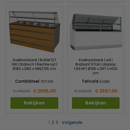
Koeltoonbank | Buffet 5/1
Koeltoonbank | wit |
GN | Statisch | Rechte ruit |
Brabant STUA | display
B180 x D80 x H85/135 cm
1.69 M² | B195 x D97 x H120
cm
CombiSteel
Tefcold
7077.0110
52086
€ 2905,00
€ 2987,00
€ 4150,00
€ 3930,00
Bekijken
Bekijken
1
2
3
Volgende