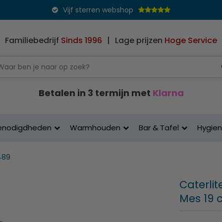
Vijf sterren webshop
Familiebedrijf
Sinds 1996
|
Lage prijzen
Hoge Service
Betalen in 3 termijn met
Klarna
enodigdheden
Warmhouden
Bar & Tafel
Hygie
489
Caterlit
Mes 19 