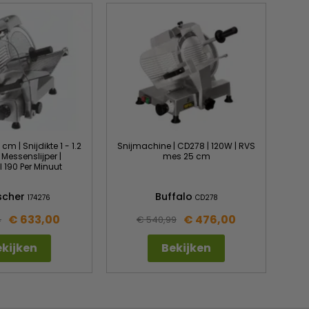
cm | Snijdikte 1 - 1.2
Snijmachine | CD278 | 120W | RVS
 Messenslijper |
mes 25 cm
 190 Per Minuut
scher
Buffalo
174276
CD278
€ 633,00
€ 476,00
4
€ 540,99
kijken
Bekijken