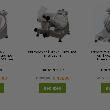
D279
Snijmachine | CD277 | 120W | RVS
Diameter 27,5 
enslijper
mes 22 cm
cm | Met
 | RVS mes
Toerental
Buffalo
Bart
79
CD277
8,00
€ 431,00
€ 489,99
€ 791,6
Bekijken
Be