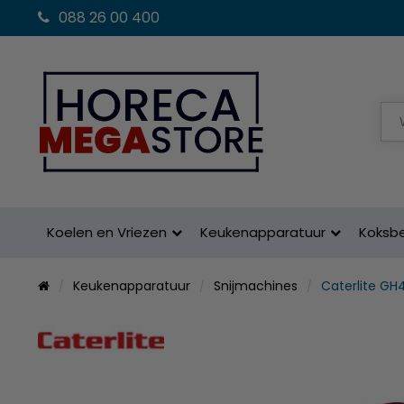
088 26 00 400
Koelen en Vriezen
Keukenapparatuur
Koksb
Keukenapparatuur
Snijmachines
Caterlite GH