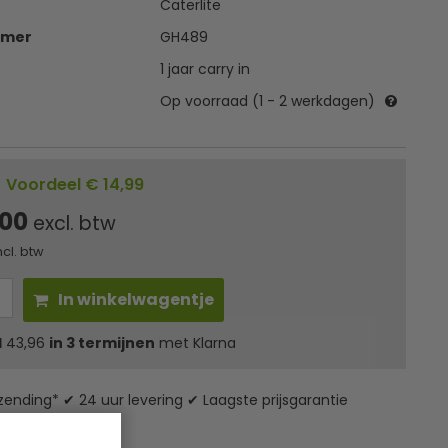
Caterlite
mmer
GH489
1 jaar carry in
Op voorraad (1 - 2 werkdagen)
|
Voordeel € 14,99
,00
excl. btw
ncl. btw
In winkelwagentje
l
43,96
in 3 termijnen
met Klarna
zending* ✔ 24 uur levering ✔ Laagste prijsgarantie