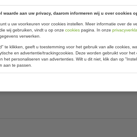
Specificat
 cm
l waarde aan uw privacy, daarom informeren wij u over cookies o
Artikel
zonderlijke prestaties. Dankzij de 2 uitneembare,
unt u uw voorkeuren voor cookies instellen. Meer informatie over de ve
makkelijk te reinigen. De instelbare dikte en de
H x B x D
die wij gebruiken, vindt u op onze
cookies
pagina. In onze
privacyverkl
n perfecte portiecontrole. Ideaal voor kleine
gegevens verwerken.
Diameter 
n ervoor dat snijden gemakkelijk en veilig is.
" te klikken, geeft u toestemming voor het gebruik van alle cookies, 
Aansluitw
lytische en advertentie/trackingcookies. Deze worden gebruikt voor het
 het personaliseren van advertenties. Wilt u dit niet, klik dan op "Inst
Gewicht
n aan te passen.