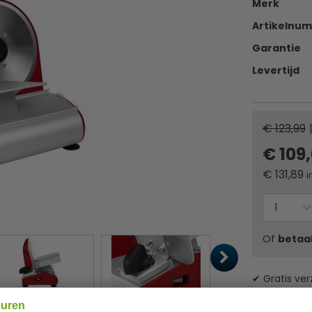
Merk
Artikelnu
Garantie
Levertijd
€ 123,99
€ 109
€
131,89
i
Of
betaa
✔ Gratis ver
euren