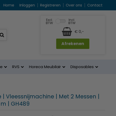
Home
Inloggen
Registreren
Over ons
Contact
Excl.
Incl.
BTW
BTW
€ 0,-
Afrekenen
ne
RVS
Horeca Meubilair
Disposables
e | Vleessnijmachine | Met 2 Messen |
cm | GH489