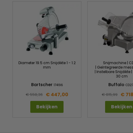
Diameter 19.5 cm Snijdikte 1 - 1.2
Snijmachine | C
mm
| Geïntegreerde mess
| Instelbare Snijdikte
30 cm
Bartscher
Buffalo
174196
CD2
€ 447,00
€ 71
€ 558,36
€ 815,99
Bekijken
Bekijken