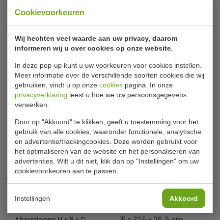
10 Liter
Cookievoorkeuren
Luchtdichte, gastronorm voedseldozen met deksel. De
Wij hechten veel waarde aan uw privacy, daarom
dozen worden geleverd met 4 kleurcode clips (rood, geel,
informeren wij u over cookies op onze website.
groen en blauw) en zijn voorzien van een permanent,
eenvoudig schoon te vegen label zodat de inhoud
In deze pop-up kunt u uw voorkeuren voor cookies instellen.
gemakkelijk te identificeren is. Te gebruiken in een
Meer informatie over de verschillende soorten cookies die wij
voedsel roulatiesysteem. Geschikt voor temperaturen
gebruiken, vindt u op onze
cookies
pagina. In onze
van -40°C tot +95°C en ideaal voor in iedere keuken.
privacyverklaring
leest u hoe we uw persoonsgegevens
verwerken.
Vaatwasmachinebestendig.
Lees meer
Door op "Akkoord" te klikken, geeft u toestemming voor het
Araven
Specificaties
gebruik van alle cookies, waaronder functionele, analytische
4 stuks
en advertentie/trackingcookies. Deze worden gebruikt voor
Inhoud 10 liter
het optimaliseren van de website en het personaliseren van
Model
T988
Polypropyleen
advertenties. Wilt u dit niet, klik dan op "Instellingen" om uw
GN
Luchtdicht, kleurgecodeerd met deksel
1/2
cookievoorkeuren aan te passen.
Inclusief kleurcode clips (rood, geel, groen, blauw)
Aantal
4
Gastronorm formaat
Instellingen
Akkoord
Bestand tegen temperaturen van -40°C tot +95°C
Inhoud
10 liter
Met permanent, afwasbaar label
Afmetingen H x B x D
15 x 32,5 x 26, 5 cm