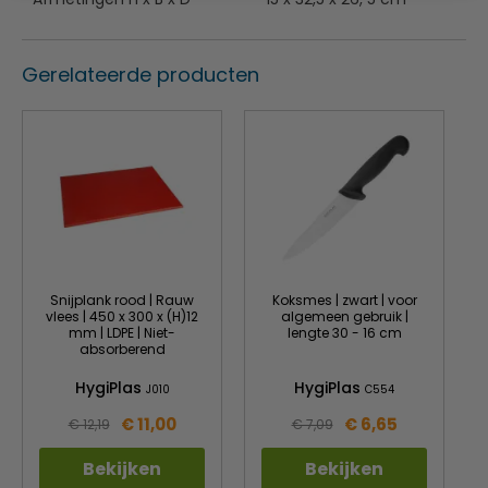
Magnetron- en vaatwasmachinebestendig
Gerelateerde producten
Snijplank rood | Rauw
Koksmes | zwart | voor
vlees | 450 x 300 x (H)12
algemeen gebruik |
mm | LDPE | Niet-
lengte 30 - 16 cm
absorberend
HygiPlas
HygiPlas
J010
C554
€ 11,00
€ 6,65
€ 12,19
€ 7,09
Bekijken
Bekijken