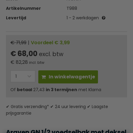
Artikelnummer
T988
Levertijd
1 - 2 werkdagen
€ 71,99
|
Voordeel € 3,99
€ 68,00
excl. btw
€
82,28
incl. btw
In winkelwagentje
Of
betaal
27,43
in 3 termijnen
met Klarna
✔ Gratis verzending* ✔ 24 uur levering ✔ Laagste
prijsgarantie
Araven GN 1/2 voedselbak met deksel