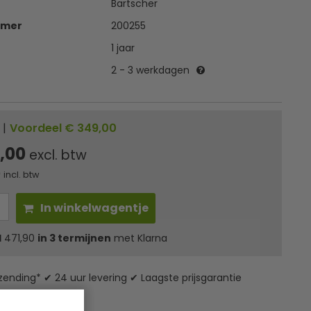
Bartscher
mmer
200255
1 jaar
2 - 3 werkdagen
|
Voordeel € 349,00
0,00
excl. btw
0
incl. btw
In winkelwagentje
l
471,90
in 3 termijnen
met Klarna
zending* ✔ 24 uur levering ✔ Laagste prijsgarantie