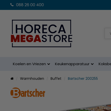
088 26 00 400
Koelen en Vriezen
Keukenapparatuur
Koksb
Warmhouden
Buffet
Bartscher 200255