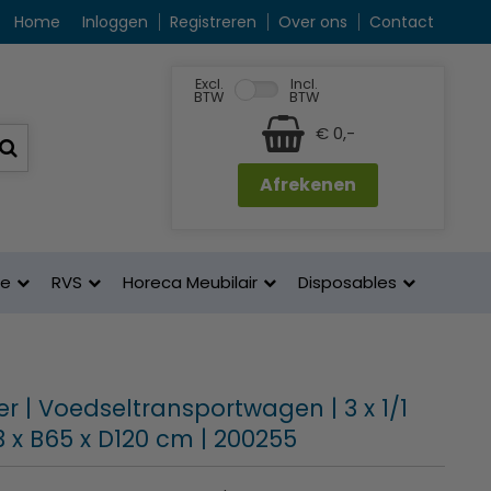
Home
Inloggen
Registreren
Over ons
Contact
Excl.
Incl.
BTW
BTW
€ 0,-
Afrekenen
ne
RVS
Horeca Meubilair
Disposables
r | Voedseltransportwagen | 3 x 1/1
3 x B65 x D120 cm | 200255