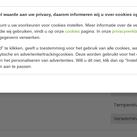
Specificat
hikt voor 3 x 1/1 GN
l waarde aan uw privacy, daarom informeren wij u over cookies o
Model
unt u uw voorkeuren voor cookies instellen. Meer informatie over de ve
Inhoud
die wij gebruiken, vindt u op onze
cookies
pagina. In onze
privacyverkl
gegevens verwerken.
Tempratuu
" te klikken, geeft u toestemming voor het gebruik van alle cookies, 
bediedingszijde)
Aansluitw
lytische en advertentie/trackingcookies. Deze worden gebruikt voor het
Spanning
 het personaliseren van advertenties. Wilt u dit niet, klik dan op "Inst
n aan te passen.
Frequentie
Afmeting H
Gewicht
Temperatu
Verwarmin