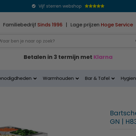
Vijf sterren webshop
Familiebedrijf
Sinds 1996
|
Lage prijzen
Hoge Service
Betalen in 3 termijn met
Klarna
enodigdheden
Warmhouden
Bar & Tafel
Hygie
Bartsche
GN | H8