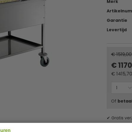
Merk
Artikelnu
Garantie
Levertijd
€ 1519,00
€ 117
€
1415,7
Of
betaa
✔ Gratis ver
euren