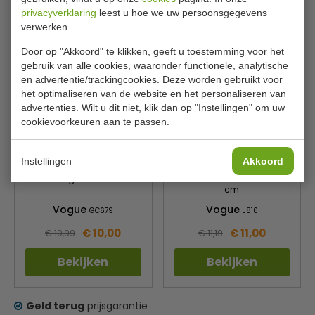
Bekijken
Bekijken
privacyverklaring
leest u hoe we uw persoonsgegevens
verwerken.
Door op "Akkoord" te klikken, geeft u toestemming voor het
gebruik van alle cookies, waaronder functionele, analytische
en advertentie/trackingcookies. Deze worden gebruikt voor
het optimaliseren van de website en het personaliseren van
advertenties. Wilt u dit niet, klik dan op "Instellingen" om uw
cookievoorkeuren aan te passen.
Instellingen
Akkoord
Lengte 25 cm
Afkoelrooster Maten 43 x 25
cm
Vogue
Vogue
GC679
J810
€ 10,00
€ 11,00
€ 10,99
€ 11,19
Bekijken
Bekijken
Geld terug
prijsgarantie