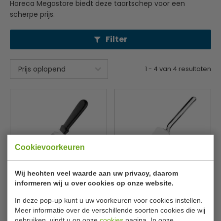
Horeca Megastore biedt deze taartschep voor een
scherpe prijs.
Filter
1
-
4
van
4
resultaten
Cookievoorkeuren
Wij hechten veel waarde aan uw privacy, daarom
Schep 14 cmHeft 13.5 cm
Lengte 27 cm
informeren wij u over cookies op onze website.
Vogue
Vogue
D395
J607
In deze pop-up kunt u uw voorkeuren voor cookies instellen.
€ 5,45
€ 8,85
€ 5,79
€ 9,39
Meer informatie over de verschillende soorten cookies die wij
gebruiken, vindt u op onze
cookies
pagina. In onze