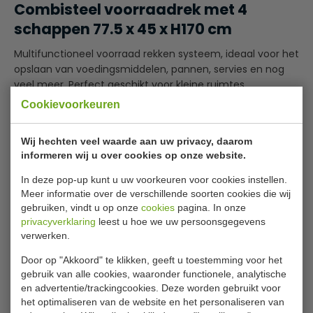
Combisteel voorraadrek met 4
schappen 77.5 x 45 x H170 cm
Multifunctioneel voorraad rekken systeem, ideaal voor het
opslaan van voedingsmiddelen, pannen, servies en nog
veel meer. Perfect geschikt voor kleine ruimtes.
Cookievoorkeuren
RVS
In hoogte verstelbaar
Wij hechten veel waarde aan uw privacy, daarom
Eenvoudige zelfmontage
informeren wij u over cookies op onze website.
Specificaties
In deze pop-up kunt u uw voorkeuren voor cookies instellen.
Meer informatie over de verschillende soorten cookies die wij
Model
7013.2110
gebruiken, vindt u op onze
cookies
pagina. In onze
privacyverklaring
leest u hoe we uw persoonsgegevens
Afmeting B x D x H
775 x 450 x 1700 mm
verwerken.
Gewicht
10 kilo
Door op "Akkoord" te klikken, geeft u toestemming voor het
gebruik van alle cookies, waaronder functionele, analytische
en advertentie/trackingcookies. Deze worden gebruikt voor
Is dit iets voor jou?
het optimaliseren van de website en het personaliseren van