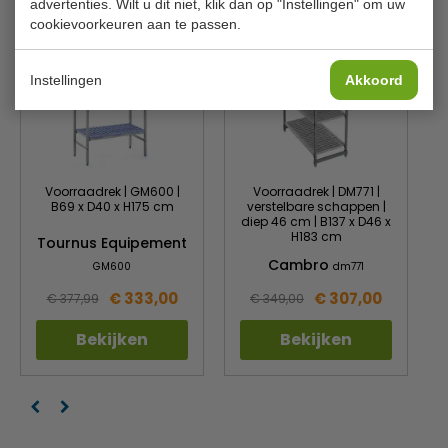
advertenties. Wilt u dit niet, klik dan op "Instellingen" om uw
cookievoorkeuren aan te passen.
Instellingen
Akkoord
Voorraadrek | GM600 |
Voorraadrek | DM771 |
B69 x D40 x H175 cm
verstelbare schappen |
diep 46 cm | B137 x D46 x
H183 cm
Tournus Equipement
Cambro
GM600
dm771
€ 333,00
€ 307,00
€ 377,99
€ 349,00
Bekijken
Bekijken