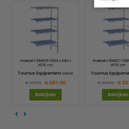
Hoekrek | GM606 | B64 x D40 x
Hoekrek | GM607 | B8
H175 cm
H175 cm
Tournus Equipement
Tournus Equipem
GM606
€ 297,00
€ 30
€ 337,99
€ 343,99
Bekijken
Bekijken