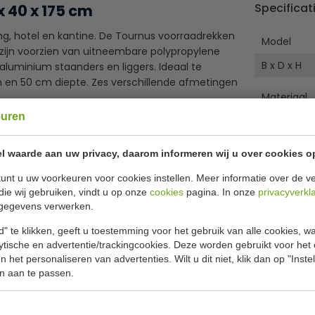
Specificat
x 40 x 175 cm
ling, hotel en kantine. De Tournus voorraadrekken
Model
n zijn voorzien van uitneembare polypropylene
B x D x H
uminium staanders en liggers. Ideaal te
cm en 50 cm diepte. Zes verschillende afmetingen
Materiaal
euren
Temperat
ppen
Belastbaar
l waarde aan uw privacy, daarom informeren wij u over cookies o
unt u uw voorkeuren voor cookies instellen. Meer informatie over de ve
reedschap
die wij gebruiken, vindt u op onze
cookies
pagina. In onze
privacyverkl
gegevens verwerken.
" te klikken, geeft u toestemming voor het gebruik van alle cookies, 
lytische en advertentie/trackingcookies. Deze worden gebruikt voor het
 het personaliseren van advertenties. Wilt u dit niet, klik dan op "Inst
n aan te passen.