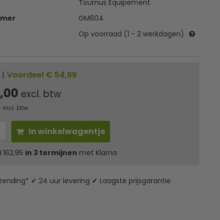
Tournus Equipement
mmer
GM604
Op voorraad (1 - 2 werkdagen)
|
Voordeel € 54,99
,00
excl. btw
4
incl. btw
In winkelwagentje
l
162,95
in 3 termijnen
met Klarna
zending* ✔ 24 uur levering ✔ Laagste prijsgarantie