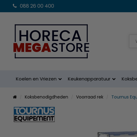
088 26 00 400
Koelen en Vriezen
Keukenapparatuur
Koksb
Koksbenodigdheden
Voorraad rek
Tournus Eq