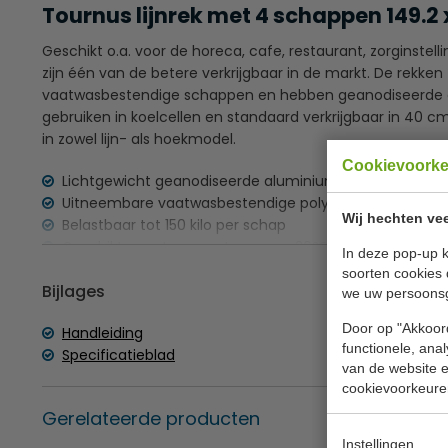
Tournus lijnrek met 4 schappen 149.2 
Geschikt o.a. voor de horeca, cafe, restaurant, zorginstel
zijn één van de betere verkrijgbaar in de markt. De rekke
vaatwasbestendige schappen en hebben geanodiseerde al
gebruiken in koelcellen en standaard verkrijgbaar in 40 
in zowel lijn- als hoekmodel.
Cookievoork
Lichtgewicht geanodiseerde aluminium staanders
Uitneembare vaatwasbestendige polypropyleen scha
Wij hechten vee
Belastbaar tot 150 kilo per schap
Lees meer
Geschikt voor temperatuur van -30ºC + 60ºC
In deze pop-up k
Eenvoudige zelfmontage in enkele minuten zonder ge
soorten cookies 
Bijlages
we uw persoons
Door op "Akkoord
Handleiding
functionele, ana
Specificatieblad
van de website en
cookievoorkeure
Gerelateerde producten
Instellingen