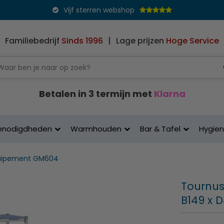
Vijf sterren webshop
Familiebedrijf
Sinds 1996
|
Lage prijzen
Hoge Service
Betalen in 3 termijn met
Klarna
enodigdheden
Warmhouden
Bar & Tafel
Hygie
uipement GM604
Tournus
B149 x 