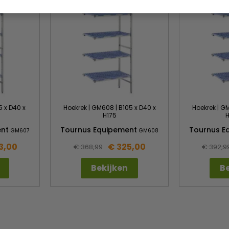
5 x D40 x
Hoekrek | GM608 | B105 x D40 x
Hoekrek | GM
H175
H
ent
Tournus Equipement
Tournus E
GM607
GM608
3,00
€ 325,00
€ 368,99
€ 392,9
Bekijken
Be