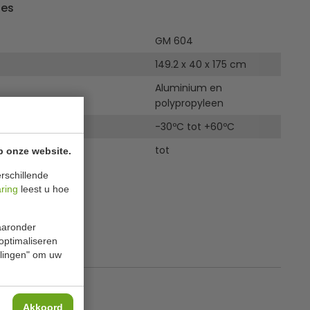
ies
GM 604
149.2 x 40 x 175 cm
Aluminium en
polypropyleen
uur
-30ºC tot +60ºC
tot
p onze website.
rschillende
aring
leest u hoe
waaronder
 optimaliseren
ellingen" om uw
Akkoord