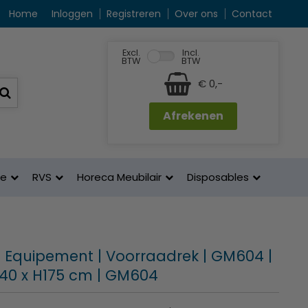
Home
Inloggen
Registreren
Over ons
Contact
Excl.
Incl.
BTW
BTW
€ 0,-
Afrekenen
ne
RVS
Horeca Meubilair
Disposables
 Equipement | Voorraadrek | GM604 |
D40 x H175 cm | GM604