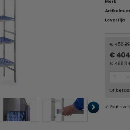
Merk
Artikelnu
Levertijd
€ 458,99
€ 404
€
488,8
Of
betaa
✔ Gratis ver