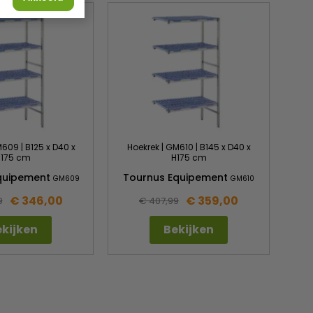
609 | B125 x D40 x
Hoekrek | GM610 | B145 x D40 x
Ho
175 cm
H175 cm
quipement
Tournus Equipement
To
GM609
GM610
€ 346,00
€ 359,00
9
€ 407,99
kijken
Bekijken