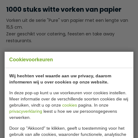
1000 stuks witte vorken van papier
Vorken uit de serie "Pure" van papier met een lengte van
15,5 cm.
Zeer geschikt voor catering, feesten en take away
restaurants.
Biologisch afbreekbaar en composteerbaar
Cookievoorkeuren
Max. Gebruik temperatuur:
Vloeibaar voedsel max. 50°C
Droog voedsel max 70°C
Wij hechten veel waarde aan uw privacy, daarom
Lees meer
informeren wij u over cookies op onze website.
Zie ook onze papieren lepels, messen, koffielepels,
Specificaties
In deze pop-up kunt u uw voorkeuren voor cookies instellen.
ijslepels.
Meer informatie over de verschillende soorten cookies die wij
gebruiken, vindt u op onze
cookies
pagina. In onze
Artikelnummer
PS88065
privacyverklaring
leest u hoe we uw persoonsgegevens
Aantal
10 x 100 stuks
verwerken.
Hoogte
15,5 cm
Door op "Akkoord" te klikken, geeft u toestemming voor het
gebruik van alle cookies, waaronder functionele, analytische
Kleur
Wit