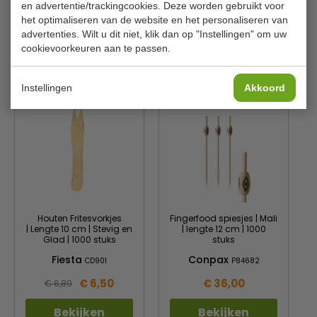
en advertentie/trackingcookies. Deze worden gebruikt voor
het optimaliseren van de website en het personaliseren van
Materiaal
Papier
advertenties. Wilt u dit niet, klik dan op "Instellingen" om uw
cookievoorkeuren aan te passen.
Is dit iets voor jou?
Instellingen
Akkoord
Houten Fritesvorkjes
Fingerfood spiesjes | Mali
| Lengte 10 cm | Stevig en
| lengte 12 cm | 1000
Glad | 1000 stuks
stuks
Fiesta
Conpax
CD901
P84682
€ 6,50
€ 36,00
€ 6,89
Bekijken
Bekijken