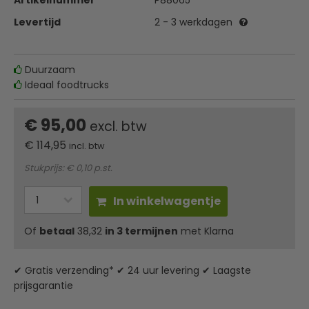
Artikelnummer
P88065
Levertijd
2 - 3 werkdagen
Duurzaam
Ideaal foodtrucks
€ 95,00
excl. btw
€
114,95
incl. btw
Stukprijs: € 0,10 p.st.
In winkelwagentje
Of
betaal
38,32
in 3 termijnen
met Klarna
✔ Gratis verzending* ✔ 24 uur levering ✔ Laagste
prijsgarantie