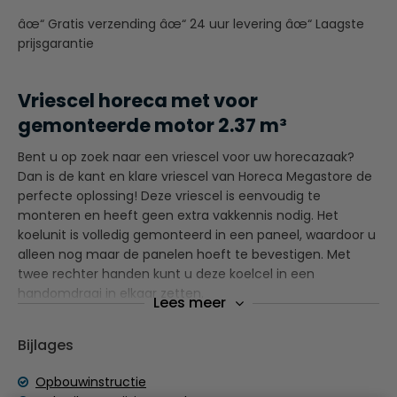
âœ“ Gratis verzending âœ“ 24 uur levering âœ“ Laagste
prijsgarantie
Vriescel horeca met voor
gemonteerde motor 2.37 m³
Bent u op zoek naar een vriescel voor uw horecazaak?
Dan is de kant en klare vriescel van Horeca Megastore de
perfecte oplossing! Deze vriescel is eenvoudig te
monteren en heeft geen extra vakkennis nodig. Het
koelunit is volledig gemonteerd in een paneel, waardoor u
alleen nog maar de panelen hoeft te bevestigen. Met
twee rechter handen kunt u deze koelcel in een
handomdraai in elkaar zetten.
Lees meer
De panelen zijn wisselbaar, waardoor u de deur op
Bijlages
verschillende plaatsen kunt positioneren. Zo kunt u de
koelcel naar wens indelen en optimaal gebruiken.
Opbouwinstructie
Bovendien kunt u bij Horeca Megastore ook een passend