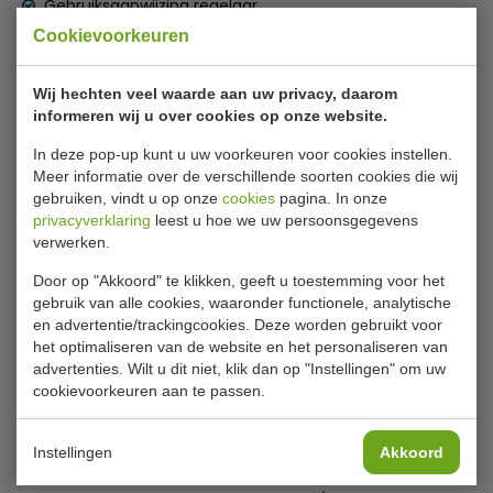
Gebruiksaanwijzing regelaar
rekwerk en een oprijplaat bestellen, om uw koelcel nog
Cookievoorkeuren
efficiënter te maken.
Specificaties
Deze koelcel is zeer geschikt voor het opslaan van
Wij hechten veel waarde aan uw privacy, daarom
Model
CRNF 1215
voedsel, zuivel en dranken en wordt gebruikt in
informeren wij u over cookies op onze website.
restaurants, cafetaria's, supermarkten, slagerijen en
Temperatuur
Tot -20 °C
In deze pop-up kunt u uw voorkeuren voor cookies instellen.
cafés. De vriescel is niet alleen functioneel, maar ook zeer
Inhoud
2.37 m³
Meer informatie over de verschillende soorten cookies die wij
betaalbaar. Bovendien gaat deze koelcel efficiënt om
gebruiken, vindt u op onze
cookies
pagina. In onze
met energie, mede door het gebruik van R290 wat een
Paneel dikte
120 mm
privacyverklaring
leest u hoe we uw persoonsgegevens
zeer efficiënt koelmiddel is. Het heeft een hogere
verwerken.
Type velichting
LED
koelcapaciteit dan de traditionele koelmiddelen, waardoor
minder energie nodig is om dezelfde koeling te bereiken.
Door op "Akkoord" te klikken, geeft u toestemming voor het
Afsluitbaar
Ja
Dit resulteert in minder uitstoot van broeikasgassen en
gebruik van alle cookies, waaronder functionele, analytische
en advertentie/trackingcookies. Deze worden gebruikt voor
een lager energieverbruik waardoor u ook op de lange
Deur omkeerbaar
Yes
het optimaliseren van de website en het personaliseren van
termijn kosten bespaart.
Maximale
advertenties. Wilt u dit niet, klik dan op "Instellingen" om uw
2000 kg/m²
vloerbelasting
cookievoorkeuren aan te passen.
Kortom, met de kant en klare koelcel van Horeca
Megastore heeft u een functionele, efficiënte en
Temperatuur regeling
Electronic
betaalbare oplossing voor al uw koel opslagbehoeften!
Instellingen
Akkoord
Type koelmiddel
R290
Plug-in - Gebruiksklaar na montage