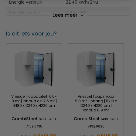
Energie verbruik
22.49 kWh/24u
Veel aanpassingsmogelijkheden
Energie per jaar
8208 kWh
Gemakkelijke toegang tot producten
Lees meer
Vriesunit
1100 W -220-240/50-60
Aansluitwaarde
Eenvoudig te monteren
V/Hz
Is dit iets voor jou?
120 mm paneelisolatie
Interne maten BxDxH
Antislipvloer van SS304 roestvast staal
960 x 1260 x 1960 mm
Buiten maten BxDxH
1200 x 1500 x 2200 mm
Gewicht
320 kilo
Vriescel | capaciteit 6,6-
Vriescel | cap.motor
9 m³ | inhoud cel 7.5 m³ |
9.8 m³ | inhang | B210 x
B180 x D240 x H220 cm
D240 x H220 cm |
inhoud 8.9 m³
CombiSteel
CombiSteel
7489.1045 +
7489.1070 +
7489.0435
7492.0025