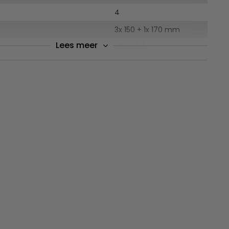
4
3x 150 + 1x 170 mm
Lees meer
eau
42 dB(A)
aarde
0.6 A/ 100 W
39 kilo