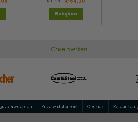
,00
€ 64,00
€ 67,00
Bekijken
Onze merken
ngsvoorwaarden
Privacy statement
Cookies
Retour, ter
@horeca-megastore.nl