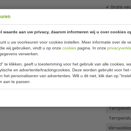
✔ Gratis ver
euren
Specificat
S vrieskast
l waarde aan uw privacy, daarom informeren wij u over cookies o
 kan gemakkelijk onder een werkblad worden
Model
sbesparende en perfecte oplossing.
unt u uw voorkeuren voor cookies instellen. Meer informatie over de ve
die wij gebruiken, vindt u op onze
cookies
pagina. In onze
privacyverkl
Bruto inho
inatie met de efficiënte compressor krachtig en
gegevens verwerken.
B x D x H
 ongecontroleerde temperatuurstijging en
" te klikken, geeft u toestemming voor het gebruik van alle cookies, 
B x D x H in
lytische en advertentie/trackingcookies. Deze worden gebruikt voor het
 het personaliseren van advertenties. Wilt u dit niet, klik dan op "Inst
Energiever
yreen is gemakkelijk schoon te maken en geur
n aan te passen.
Koelsyste
gemakkelijker is door de grote afgeronde
Ontdooisy
e isolatie en een doordachte constructie zorgen
Temperatu
ten.
Temperatu
orden verwisseld en maakt aanpassing van de
Klimaatkla