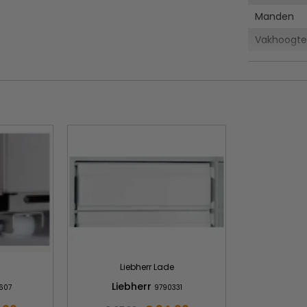
ng.
Manden
tworpen voor intensief gebruik.
d vast te pakken en heel eenvoudig schoon te
Vakhoogte
Geluidsniv
onische besturing met een groot
Aansluitw
peratuur kan op de graad nauwkeurig worden
Gewicht
een lang geopende deur waarschuwen een optisch
 en snel overzicht over de producten en zorgen
 een maand na aankoop)
et tweede tot en met vijfde jaar na
de voorrijkosten.
Liebherr Lade
Liebherr
607
9790331