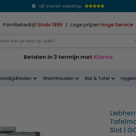
Vijf sterren webshop
Familiebedrijf
Sinds 1996
|
Lage prijzen
Hoge Service
Betalen in 3 termijn met
Klarna
enodigdheden
Warmhouden
Bar & Tafel
Hygie
Liebherr
Tafelmo
Slot | G