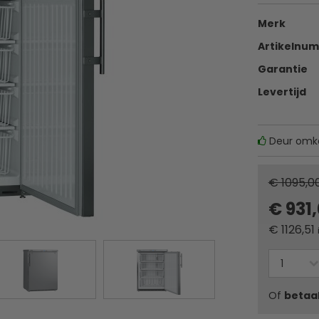
Merk
Artikelnu
Garantie
Levertijd
Deur omke
€ 1095,0
€ 931
€
1126,51
Of
betaa