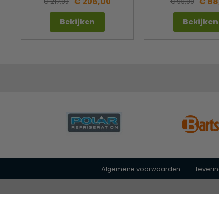
€ 206,00
€ 88
€ 217,00
€ 93,00
Bekijken
Bekijken
Algemene voorwaarden
Leveri
© 2026 Horeca Megastore
|
088 26 00 400
|
info