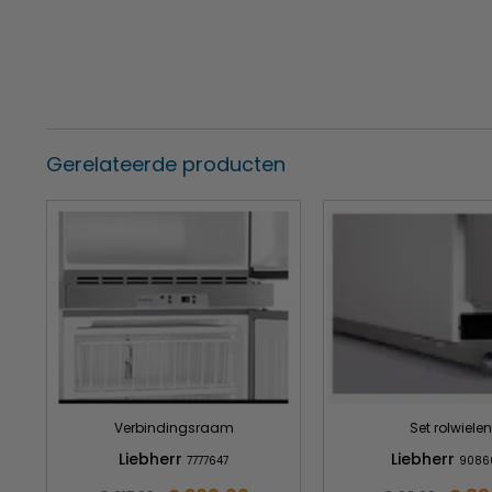
Stevig slot
op de koelkast voorkomt ongewenst toega
Robuuste stanggreep
bij FKUv en GGU modellen is on
Ergonomisch gemakkelijk met de linker of rechter han
maken.
Moderne elektronica
De modellen beschikken over een hoogwaardige elektr
temperatuurdisplay en veel praktische functies.
Gerelateerde producten
De besturing is in het bovenblad geïntegreerd de tem
ingesteld.
Bij een ongecontroleerde temperatuurstijging of bij 
en akoestisch deur en temperatuuralarm.
De praktische manden (voor GGU).
De gemakkelijke uit te nemen manden bieden een goed
dat alles netjes in de binnenruimte is opgeborgen.
5 jaar garantie
(na aanmelding op
www.koelen.nl
binnen
Standaard heeft u 1 jaar fabrieksgarantie. Mocht er van h
aankoopdatum een storing optreden dan betaalt u alleen 
Verbindingsraam
Set rolwielen
Liebherr
Liebherr
7777647
9086