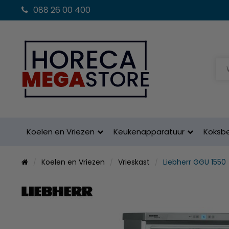
088 26 00 400
Koelen en Vriezen
Keukenapparatuur
Koksb
Koelen en Vriezen
Vrieskast
Liebherr GGU 1550