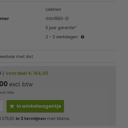
Liebherr
mmer
GGU1550-21
5 jaar garantie*
2 - 3 werkdagen
erbaar met slot
0
|
Voordeel € 164,00
,00
excl. btw
incl. btw
In winkelwagentje
l
375,50
in 3 termijnen
met Klarna