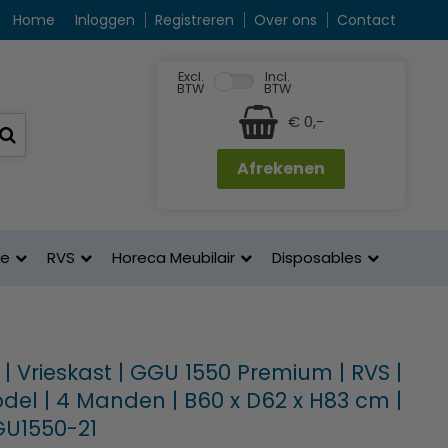
Home
Inloggen
Registreren
Over ons
Contact
Excl.
Incl.
BTW
BTW
€ 0,-
Afrekenen
ne
RVS
Horeca Meubilair
Disposables
 | Vrieskast | GGU 1550 Premium | RVS |
del | 4 Manden | B60 x D62 x H83 cm |
GU1550-21