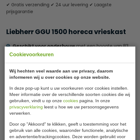
✔ Gratis verzending ✔ 24 uur levering ✔ Laagste
prijsgarantie
Liebherr GGU 1500 horeca vrieskast
Geschikt voor onderbouw
met een hoogte van 83
cm kan gemakkelijk onder een werkblad worden
Cookievoorkeuren
ingebouwd en vormen juist bij weinig ruimte een
plaatsbesparende en perfecte oplossing.
Wij hechten veel waarde aan uw privacy, daarom
Het milieuvriendelijke koelmiddel R600a
is in
informeren wij u over cookies op onze website.
combinatie met de efficiënte compressor krachtig en
energie-efficiënt.
In deze pop-up kunt u uw voorkeuren voor cookies instellen.
Een optisch
en
akoestisch alarm
waarschuwt bij een
Meer informatie over de verschillende soorten cookies die wij
ongecontroleerde temperatuurstijging en
gebruiken, vindt u op onze
cookies
pagina. In onze
Lees meer
privacyverklaring
leest u hoe we uw persoonsgegevens
koudeverlies. Bewaartijd bij storing is
verwerken.
Specificaties
24 uur.
Door op "Akkoord" te klikken, geeft u toestemming voor het
Het uit één stuk
diepgetrokken interieur
van
Model
GGU 1500
gebruik van alle cookies, waaronder functionele, analytische
polystryreen is gemakkelijk schoon te maken en geur
en advertentie/trackingcookies. Deze worden gebruikt voor