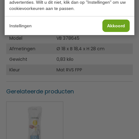
advertenties. Wilt u dit niet, klik dan op "Instellingen" om uw
Met touchdeksel en kunstof binnenemmer
cookievoorkeuren aan te passen.
Mat RVS FPP
Specificaties
Instellingen
Akkoord
Model
VB 378645
Afmetingen
Ø 18 x B 18,4 x H 28 cm
Gewicht
0,83 kilo
Kleur
Mat RVS FPP
Gerelateerde producten