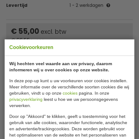
Levertijd
1 - 2 werkdagen
€ 55,00
excl. btw
€
66,55
incl. btw
Cookievoorkeuren
In winkelwagentje
Wij hechten veel waarde aan uw privacy, daarom
Of
betaal
22,18
in 3 termijnen
met Klarna
informeren wij u over cookies op onze website.
In deze pop-up kunt u uw voorkeuren voor cookies instellen.
✔ Gratis verzending* ✔ 24 uur levering ✔ Laagste
Meer informatie over de verschillende soorten cookies die wij
prijsgarantie
gebruiken, vindt u op onze
cookies
pagina. In onze
privacyverklaring
leest u hoe we uw persoonsgegevens
verwerken.
Wandafvalemmertje touch bin
Door op "Akkoord" te klikken, geeft u toestemming voor het
Brabantia 3 liter
gebruik van alle cookies, waaronder functionele, analytische
en advertentie/trackingcookies. Deze worden gebruikt voor
het optimaliseren van de website en het personaliseren van
Afvalemmertje voor wandbevestiging