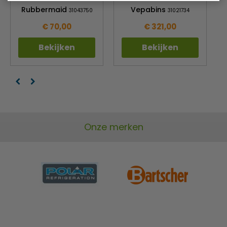
Rubbermaid
Vepabins
31043750
31021734
€ 70,00
€ 321,00
Bekijken
Bekijken
Onze merken