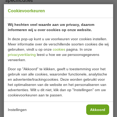
Specificaties
Cookievoorkeuren
Model
VB 041008
B x D x H
280 x 140 x 370 mm
Wij hechten veel waarde aan uw privacy, daarom
informeren wij u over cookies op onze website.
Kleur
RVS
In deze pop-up kunt u uw voorkeuren voor cookies instellen.
Meer informatie over de verschillende soorten cookies die wij
Is dit iets voor jou?
gebruiken, vindt u op onze
cookies
pagina. In onze
privacyverklaring
leest u hoe we uw persoonsgegevens
verwerken.
Door op "Akkoord" te klikken, geeft u toestemming voor het
gebruik van alle cookies, waaronder functionele, analytische
en advertentie/trackingcookies. Deze worden gebruikt voor
het optimaliseren van de website en het personaliseren van
advertenties. Wilt u dit niet, klik dan op "Instellingen" om uw
cookievoorkeuren aan te passen.
Wandasbak | RVS | H32 x
Staande asbak |
B26 x D8 cm
papierbak | met
Instellingen
Akkoord
afneembare dak | groen
| H96 x B50 x D50 cm