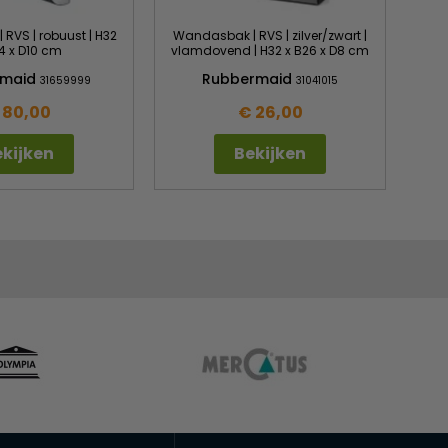
RVS | robuust | H32
Wandasbak | RVS | zilver/zwart |
4 x D10 cm
vlamdovend | H32 x B26 x D8 cm
rmaid
Rubbermaid
31659999
31041015
 80,00
€ 26,00
kijken
Bekijken