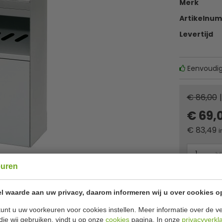
Merk
Artikelnu
Levertijd
Eenvoudig 
€ 86,00
|
€ 69,
€
83,49
i
euren
Of
betaa
l waarde aan uw privacy, daarom informeren wij u over cookies o
✔ Gratis ver
unt u uw voorkeuren voor cookies instellen. Meer informatie over de ve
die wij gebruiken, vindt u op onze
cookies
pagina. In onze
privacyverkl