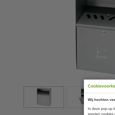
Cookievoork
Wij hechten vee
In deze pop-up k
soorten cookies 