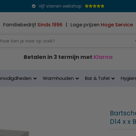
Vijf sterren webshop
Familiebedrijf
Sinds 1996
|
Lage prijzen
Hoge Service
Betalen in 3 termijn met
Klarna
enodigdheden
Warmhouden
Bar & Tafel
Hygie
Bartsche
D14 x x 