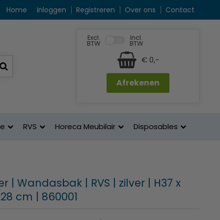
Home
Inloggen
Registreren
Over ons
Contact
Excl.
Incl.
BTW
BTW
€ 0,-
Afrekenen
ne
RVS
Horeca Meubilair
Disposables
r | Wandasbak | RVS | zilver | H37 x
B28 cm | 860001