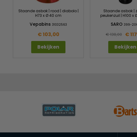
Staande asbak | rood | diabolo |
Staande asbak | z
H73 x Ø 40 cm
peukenzuil | H100 x
Vepabins
SARO
31032563
399-20
€ 103,00
€ 11
€ 138,00
Bekijken
Bekijken