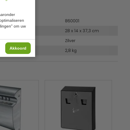
ies
waaronder
 optimaliseren
860001
ellingen" om uw
 B x D x H
28 x 14 x 37,3 cm
Zilver
Akkoord
2,8 kg