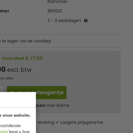
Bartscher
mmer
860001
2 - 3 werkdagen
te legen via de voorklep
Voordeel € 17,00
00
excl. btw
ncl. btw
In winkelwagentje
l
27,83
in 3 termijnen
met Klarna
p onze website.
zending* ✔ 24 uur levering ✔ Laagste prijsgarantie
rschillende
aring
leest u hoe