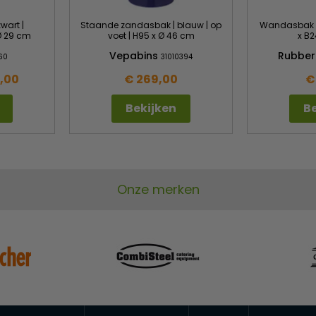
wart |
Staande zandasbak | blauw | op
Wandasbak | 
 Ø 29 cm
voet | H95 x Ø 46 cm
x B2
Vepabins
Rubbe
60
31010394
7,00
€ 269,00
€
Bekijken
Be
Onze merken