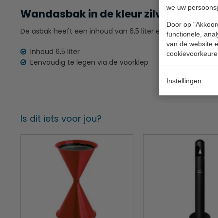
we uw persoons
Wandasbak in de kleur zilver
Door op "Akkoord
De asbak heeft een inhoud van 6,5 liter en is eenvoudig te
functionele, ana
van de website en
Inhoud 6,5 liter
cookievoorkeure
Eenvoudig te legen via de voorklep
Instellingen
Is dit iets voor jou?