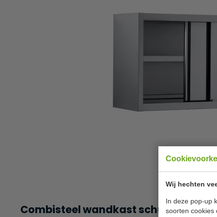
Cookievoork
Wij hechten vee
In deze pop-up k
Combisteel wandkast schuifdeuren 
soorten cookies 