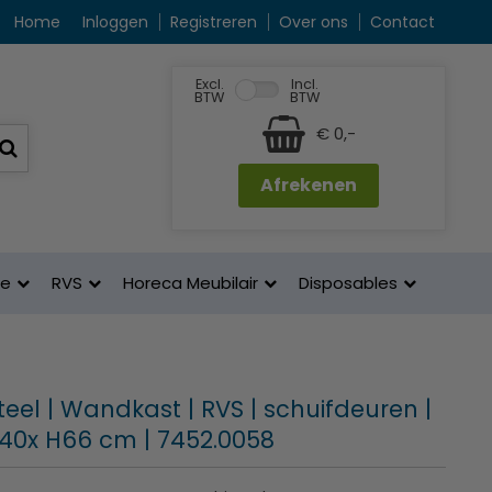
Home
Inloggen
Registreren
Over ons
Contact
Excl.
Incl.
BTW
BTW
€ 0,-
Afrekenen
ne
RVS
Horeca Meubilair
Disposables
eel | Wandkast | RVS | schuifdeuren |
D40x H66 cm | 7452.0058