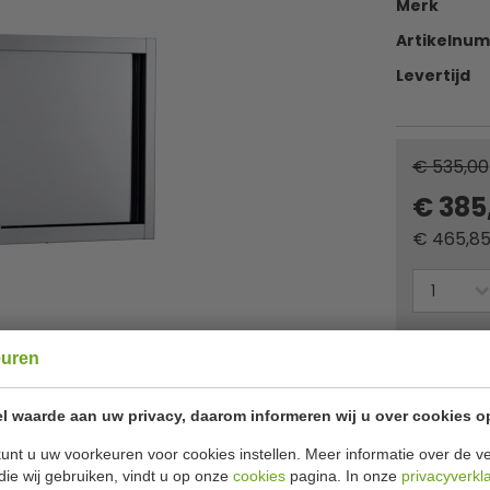
Merk
Artikelnu
Levertijd
€ 535,00
€ 385
€
465,8
Of
betaa
euren
✔ Gratis ver
l waarde aan uw privacy, daarom informeren wij u over cookies o
unt u uw voorkeuren voor cookies instellen. Meer informatie over de ve
Specificat
140 cm
die wij gebruiken, vindt u op onze
cookies
pagina. In onze
privacyverkl