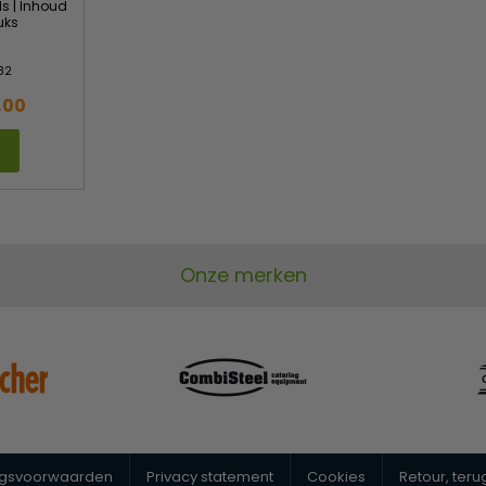
ls | Inhoud
uks
82
,00
Onze merken
ngsvoorwaarden
Privacy statement
Cookies
Retour, ter