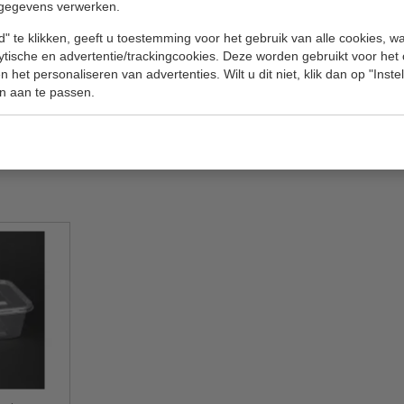
gegevens verwerken.
waardoor ze ideaal zijn voor gebruik in drukke
Model
" te klikken, geeft u toestemming voor het gebruik van alle cookies, 
B x D x H
lytische en advertentie/trackingcookies. Deze worden gebruikt voor het
 het personaliseren van advertenties. Wilt u dit niet, klik dan op "Inst
Etage
n aan te passen.
Gewicht