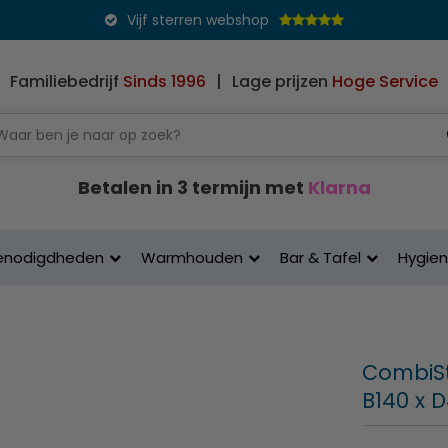
Vijf sterren webshop
Familiebedrijf
Sinds 1996
|
Lage prijzen
Hoge Service
Betalen in 3 termijn met
Klarna
enodigdheden
Warmhouden
Bar & Tafel
Hygie
CombiSt
B140 x 