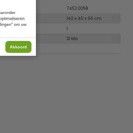
7452.0058
waaronder
140 x 40 x 66 cm
 optimaliseren
ellingen" om uw
1
31 kilo
Akkoord