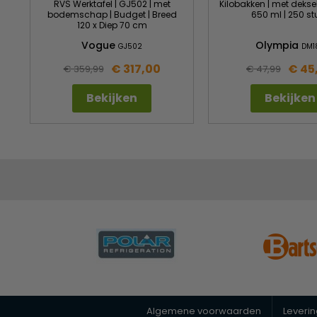
RVS Werktafel | GJ502 | met
Kilobakken | met dekse
bodemschap | Budget | Breed
650 ml | 250 st
120 x Diep 70 cm
Vogue
Olympia
GJ502
DM1
€ 317,00
€ 45
€ 359,99
€ 47,99
Bekijken
Bekijken
Algemene voorwaarden
Leveri