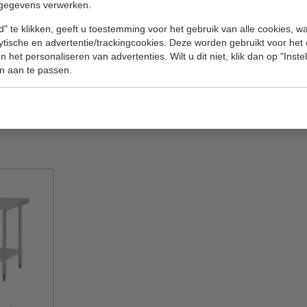
gegevens verwerken.
waardoor ze ideaal zijn voor gebruik in drukke
Model
" te klikken, geeft u toestemming voor het gebruik van alle cookies, 
B x D x H
lytische en advertentie/trackingcookies. Deze worden gebruikt voor het
 het personaliseren van advertenties. Wilt u dit niet, klik dan op "Inst
Gewicht
n aan te passen.