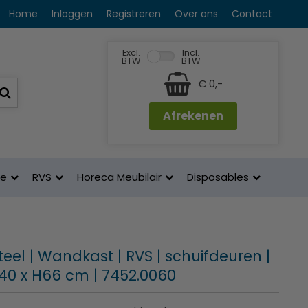
Home
Inloggen
Registreren
Over ons
Contact
Excl.
Incl.
BTW
BTW
€ 0,-
Afrekenen
ne
RVS
Horeca Meubilair
Disposables
eel | Wandkast | RVS | schuifdeuren |
D40 x H66 cm | 7452.0060