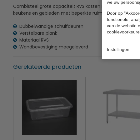
we uw persoons
Combisteel grote capaciteit RVS kasten met schuifdeuren 
keukens en gebieden met beperkte ruimte
Door op "Akkoord
functionele, ana
Dubbelwandige schuifdeuren
van de website en
cookievoorkeure
Verstelbare plank
Materiaal RVS
Wandbevestiging meegeleverd
Instellingen
Gerelateerde producten