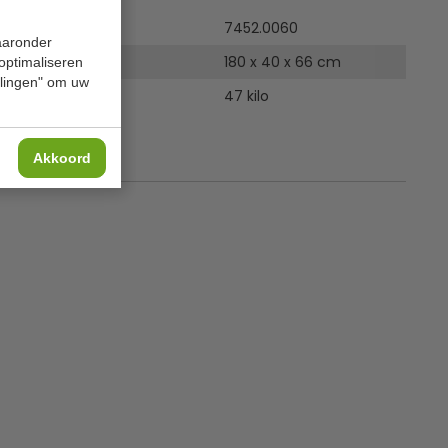
7452.0060
waaronder
180 x 40 x 66 cm
 optimaliseren
ellingen" om uw
47 kilo
Akkoord