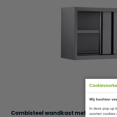
Cookievoork
Wij hechten vee
In deze pop-up k
Combisteel wandkast met schuifdeu
soorten cookies 