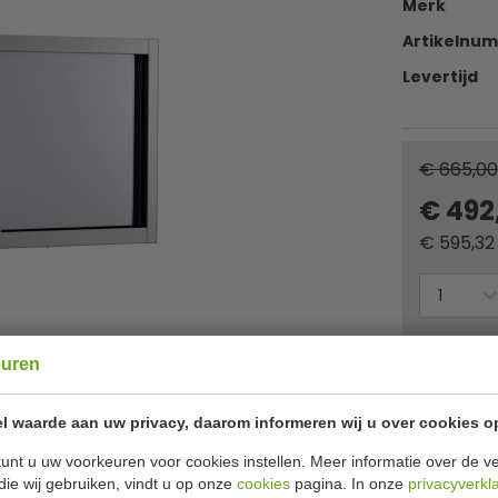
Merk
Artikelnu
Levertijd
€ 665,00
€ 492
€
595,32
Of
betaa
euren
✔ Gratis ver
l waarde aan uw privacy, daarom informeren wij u over cookies o
unt u uw voorkeuren voor cookies instellen. Meer informatie over de ve
Specificat
ren 180 cm
die wij gebruiken, vindt u op onze
cookies
pagina. In onze
privacyverkl