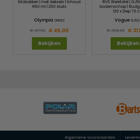
Kilobakken | met deksels | Inhoud
RVS Werktafel | GJ5
650 ml | 250 stuks
bodemschap | Budget
120 x Diep 70 
Olympia
Vogue
DM182
GJ50
€ 45,00
€ 31
€ 47,99
€ 359,99
Bekijken
Bekijken
Algemene voorwaarden
Leveri