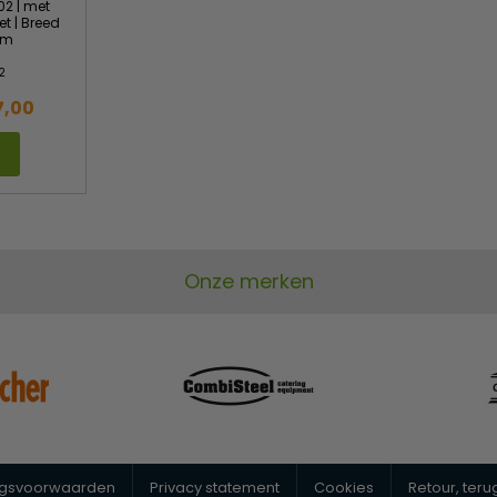
02 | met
 | Breed
cm
2
7,00
Onze merken
ngsvoorwaarden
Privacy statement
Cookies
Retour, ter