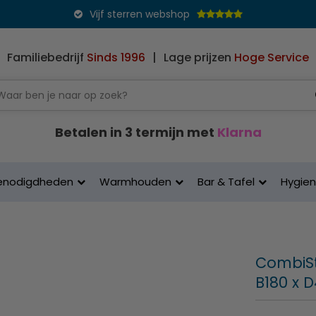
Vijf sterren webshop
Familiebedrijf
Sinds 1996
|
Lage prijzen
Hoge Service
Betalen in 3 termijn met
Klarna
enodigdheden
Warmhouden
Bar & Tafel
Hygie
CombiSt
B180 x 