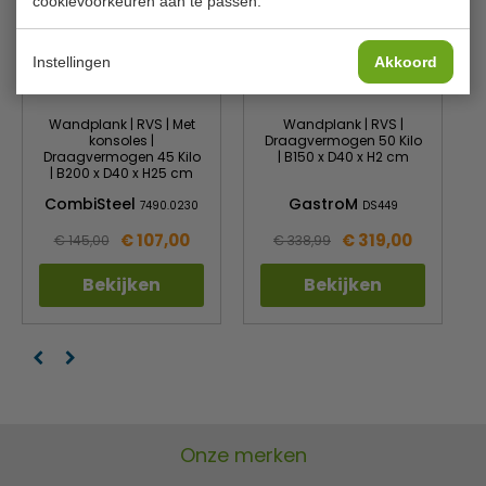
cookievoorkeuren aan te passen.
Instellingen
Akkoord
Wandplank | RVS | Met
Wandplank | RVS |
konsoles |
Draagvermogen 50 Kilo
Draagvermogen 45 Kilo
| B150 x D40 x H2 cm
| B200 x D40 x H25 cm
CombiSteel
GastroM
7490.0230
DS449
€ 107,00
€ 319,00
€ 145,00
€ 338,99
Bekijken
Bekijken
Onze merken