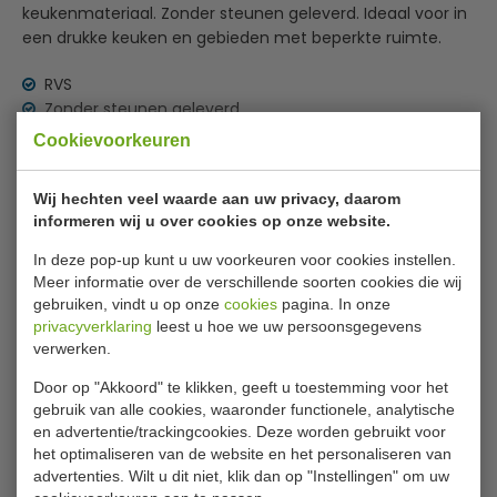
keukenmateriaal. Zonder steunen geleverd. Ideaal voor in
een drukke keuken en gebieden met beperkte ruimte.
RVS
Zonder steunen geleverd
Geschikt voor pannen, potten ect
Cookievoorkeuren
Lees meer
Specificaties
Wij hechten veel waarde aan uw privacy, daarom
informeren wij u over cookies op onze website.
Model
7455.0530
In deze pop-up kunt u uw voorkeuren voor cookies instellen.
Afm B x D x H
240 x 30 x 3.6 cm
Meer informatie over de verschillende soorten cookies die wij
gebruiken, vindt u op onze
cookies
pagina. In onze
Materiaal
RVS
privacyverklaring
leest u hoe we uw persoonsgegevens
verwerken.
Door op "Akkoord" te klikken, geeft u toestemming voor het
Is dit iets voor jou?
gebruik van alle cookies, waaronder functionele, analytische
en advertentie/trackingcookies. Deze worden gebruikt voor
het optimaliseren van de website en het personaliseren van
advertenties. Wilt u dit niet, klik dan op "Instellingen" om uw