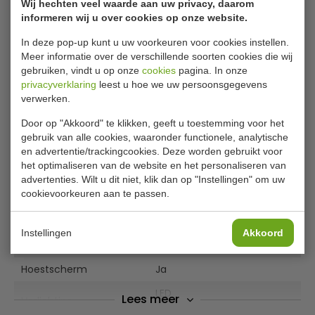
Wij hechten veel waarde aan uw privacy, daarom
Model
125634
informeren wij u over cookies op onze website.
Afmeting H x B x D
152 x 149,5 x 125 cm
In deze pop-up kunt u uw voorkeuren voor cookies instellen.
Meer informatie over de verschillende soorten cookies die wij
Inhoud
4x 1/1 GN
gebruiken, vindt u op onze
cookies
pagina. In onze
privacyverklaring
leest u hoe we uw persoonsgegevens
Aansluitwaarde
3.016 kW
verwerken.
Spanning
230 V
Door op "Akkoord" te klikken, geeft u toestemming voor het
Frequentie
50 Hz
gebruik van alle cookies, waaronder functionele, analytische
en advertentie/trackingcookies. Deze worden gebruikt voor
Temperatuurbereik
30°C tot 90°C
het optimaliseren van de website en het personaliseren van
advertenties. Wilt u dit niet, klik dan op "Instellingen" om uw
Bakformaat, GN-
4 x 1/1 GN
cookievoorkeuren aan te passen.
formaat
Controlelampje
Aan/Uit
Instellingen
Akkoord
Aftapkraan
Ja
Hoestscherm
Ja
LED
Lees meer
Verlichting
Afzonderlijk schakelbaar