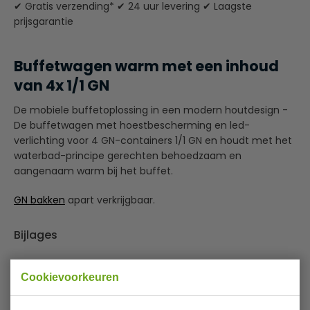
✔ Gratis verzending* ✔ 24 uur levering ✔ Laagste
prijsgarantie
Buffetwagen warm met een inhoud
van 4x 1/1 GN
De mobiele buffetoplossing in een modern houtdesign -
De buffetwagen met hoestbescherming en led-
verlichting voor 4 GN-containers 1/1 GN en houdt met het
waterbad-principe gerechten behoedzaam en
aangenaam warm bij het buffet.
GN bakken
apart verkrijgbaar.
Bijlages
Gebruiksaanwijzing
Cookievoorkeuren
Specificaties