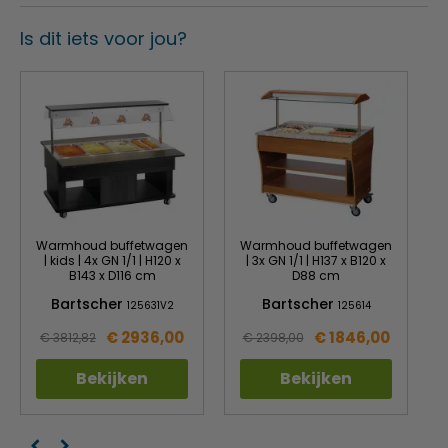
Gebruiksklaar gemonteerd
Is dit iets voor jou?
Leveringstoestand
Zwenkwielen
6 zwenkwielen, 2 met rem
Eigenschappen
Bak van roestvrij staal
Kleur
Lep
Warmhoud buffetwagen
Warmhoud buffetwagen
| kids | 4x GN 1/1 | H120 x
| 3x GN 1/1 | H137 x B120 x
B143 x D116 cm
D88 cm
Bartscher
Bartscher
125631V2
125614
€ 2936,00
€ 1846,00
€ 3812,82
€ 2398,00
Bekijken
Bekijken