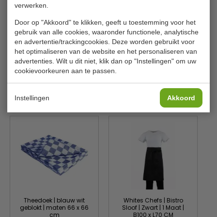
Vermogen
0.25 kW
verwerken.
Voltage
230 V 50 Hz
Door op "Akkoord" te klikken, geeft u toestemming voor het
gebruik van alle cookies, waaronder functionele, analytische
B x D x H
500 x 375 x 64 mm
en advertentie/trackingcookies. Deze worden gebruikt voor
Temperatuur
Van +35ºC tot +95ºC
het optimaliseren van de website en het personaliseren van
advertenties. Wilt u dit niet, klik dan op "Instellingen" om uw
Gewicht
5 kilo
cookievoorkeuren aan te passen.
Instellingen
Akkoord
Gerelateerde producten
Theedoek | blauw wit
Whites Chefs | Bistro
geblokt | maten 66 x 66
Sloof | Zwart | 1 Maat |
cm
B100 x L70 CM