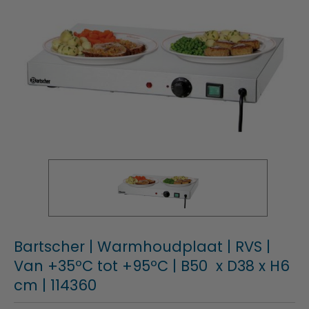
Bartscher | Warmhoudplaat | RVS |
Van +35ºC tot +95ºC | B50 x D38 x H6
cm | 114360