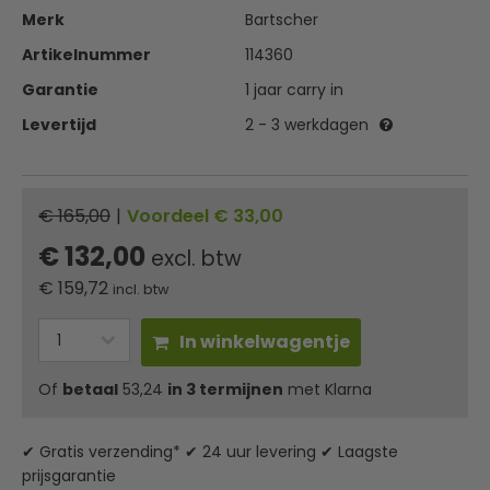
Merk
Bartscher
Artikelnummer
114360
Garantie
1 jaar carry in
Levertijd
2 - 3 werkdagen
€ 165,00
|
Voordeel € 33,00
€ 132,00
excl. btw
€
159,72
incl. btw
In winkelwagentje
Of
betaal
53,24
in 3 termijnen
met Klarna
✔ Gratis verzending* ✔ 24 uur levering ✔ Laagste
prijsgarantie