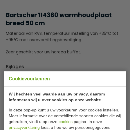
Bartscher 114360 warmhoudplaat
breed 50 cm
Materiaal van RVS, temperatuur instelling van +35ºC tot
+95ºC met oververhittingsbeveiliging.
Zeer geschikt voor uw horeca buffet.
Bijlages
Exploded view 114360.pdf
Cookievoorkeuren
Gebruiksaanwijzing 114360 361 362.pdf
Wij hechten veel waarde aan uw privacy, daarom
Specificaties
informeren wij u over cookies op onze website.
In deze pop-up kunt u uw voorkeuren voor cookies instellen.
Model
Warmhoudplaat RVS
Meer informatie over de verschillende soorten cookies die wij
Nummer
114360
gebruiken, vindt u op onze
cookies
pagina. In onze
privacyverklaring
leest u hoe we uw persoonsgegevens