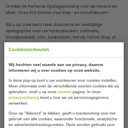
Ontdek de Perfecte Opslagoplossing voor de Horeca en
Meer: Onze RVS Kasten met Klap- en Schuifdeuren!
Als u op zoek bent naar duurzame en veelzijdige
opslagopties voor uw horecakeuken, cafetaria,
broodjeswinkel, toko, tankstation, trendy tattoo shop of
kapsalon, dan zijn onze RVS kasten met klap- en
schuifdeuren de perfecte keuze. Deze kasten bieden niet
Cookievoorkeuren
Lees meer
alleen optimale opslagruimte, maar ook stijl en
functionaliteit in één.
Bijlages
Wij hechten veel waarde aan uw privacy, daarom
informeren wij u over cookies op onze website.
Wat maakt onze RVS Kasten met Klap- en Schuifdeuren
Dimensions_7452.3025_till_3050
zo uniek?
In deze pop-up kunt u uw voorkeuren voor cookies instellen.
Meer informatie over de verschillende soorten cookies die wij
Diverse Configuraties: Onze kasten zijn verkrijgbaar
Specificaties
gebruiken, vindt u op onze
cookies
pagina. In onze
met zowel klapdeuren als schuifdeuren, zodat u
privacyverklaring
leest u hoe we uw persoonsgegevens
kunt kiezen welke stijl het beste past bij uw ruimte
Artikel
7452.3030
verwerken.
en voorkeuren. Of u nu snel toegang wilt tot uw
B x D x H
120 x 70 x 85/87 cm
voorraad of liever een strakke uitstraling heeft, wij
Door op "Akkoord" te klikken, geeft u toestemming voor het
hebben de oplossing voor u.
gebruik van alle cookies, waaronder functionele, analytische
Materiaal
RVS 430
Breedte- en Diepteopties: Onze RVS kasten zijn
en advertentie/trackingcookies. Deze worden gebruikt voor