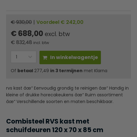
€ 930,00
|
Voordeel € 242,00
€ 688,00
excl. btw
€
832,48
incl. btw
In winkelwagentje
Of
betaal
277,49
in 3 termijnen
met Klarna
rvs kast âœ“ Eenvoudig grondig te reinigen âœ“ Handig in
kleine of drukke horecakeukens âœ“ Ruim assortiment
âœ“ Verschillende soorten en maten beschikbaar.
Combisteel RVS kast met
schuifdeuren 120 x 70 x 85 cm