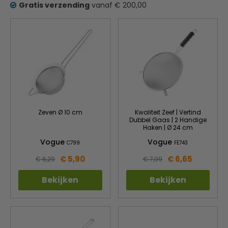
Gratis verzending
vanaf € 200,00
Zeven Ø 10 cm
Kwaliteit Zeef | Vertind
Dubbel Gaas | 2 Handige
Haken | Ø 24 cm
Vogue
Vogue
C799
FE743
€ 5,90
€ 6,65
€ 6,29
€ 7,09
Bekijken
Bekijken