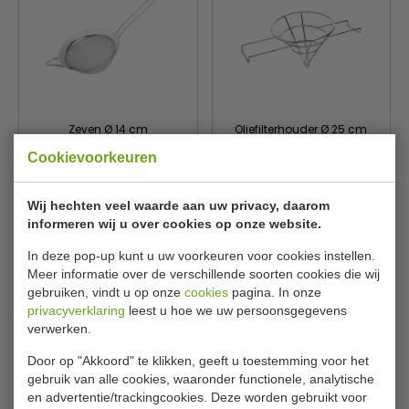
Zeven Ø 14 cm
Oliefilterhouder Ø 25 cm
Vogue
Vogue
Cookievoorkeuren
C800
CN956
€ 6,65
€ 7,90
€ 7,09
€ 8,39
Wij hechten veel waarde aan uw privacy, daarom
Bekijken
Bekijken
informeren wij u over cookies op onze website.
In deze pop-up kunt u uw voorkeuren voor cookies instellen.
Meer informatie over de verschillende soorten cookies die wij
gebruiken, vindt u op onze
cookies
pagina. In onze
privacyverklaring
leest u hoe we uw persoonsgegevens
verwerken.
Door op "Akkoord" te klikken, geeft u toestemming voor het
gebruik van alle cookies, waaronder functionele, analytische
en advertentie/trackingcookies. Deze worden gebruikt voor