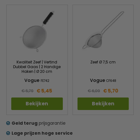
Kwaliteit Zeef | Vertind
Zeef Ø 7,5 cm
Dubbel Gaas | 2 Handige
Haken | Ø 20 cm
Vogue
Vogue
FE742
CF648
€ 5,45
€ 5,70
€ 5,79
€ 6,09
Bekijken
Bekijken
Geld terug
prijsgarantie
Lage prijzen hoge service