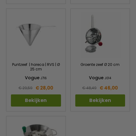
Puntzeef | horeca | RVS | Ø
Groente zeef Ø 20 cm
25 cm
Vogue
Vogue
J716
J014
€ 28,00
€ 46,00
€ 29,59
€ 48,49
Bekijken
Bekijken