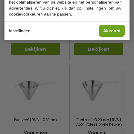
het optimaliseren van de website en het personaliseren van
advertenties. Wilt u dit niet, klik dan op "Instellingen" om uw
Kwaliteit Zeef | Vertind
Zeef Ø 18 cm
Dubbel Gaas | 2 Handige
cookievoorkeuren aan te passen.
Haken | Ø 26 cm
Vogue
Vogue
FE744
C801
Instellingen
Akkoord
€ 8,05
€ 8,15
€ 8,59
€ 8,69
Bekijken
Bekijken
Puntzeef | RVS | Ø 18 cm
Puntzeef | Ø 23 cm | RVS |
Voor Professionele Keuken
Vogue
Vogue
J593
J701