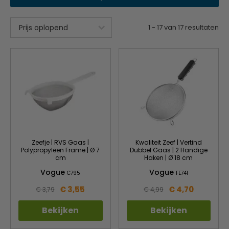
1
-
17
van
17
resultaten
Zeefje | RVS Gaas |
Kwaliteit Zeef | Vertind
Polypropyleen Frame | Ø 7
Dubbel Gaas | 2 Handige
cm
Haken | Ø 18 cm
Vogue
Vogue
C795
FE741
€ 3,55
€ 4,70
€ 3,79
€ 4,99
Bekijken
Bekijken