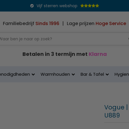
Vijf sterren webshop
Familiebedrijf
Sinds 1996
|
Lage prijzen
Hoge Service
Betalen in 3 termijn met
Klarna
enodigdheden
Warmhouden
Bar & Tafel
Hygie
Vogue | 
U889