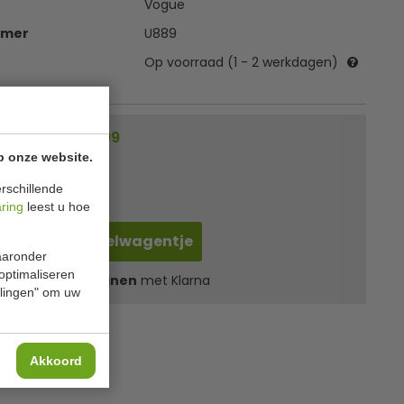
Vogue
mmer
U889
Op voorraad (1 - 2 werkdagen)
Voordeel € 3,99
p onze website.
00
excl. btw
rschillende
ncl. btw
aring
leest u hoe
In winkelwagentje
waaronder
 optimaliseren
l
22,59
in 3 termijnen
met Klarna
ellingen" om uw
Akkoord