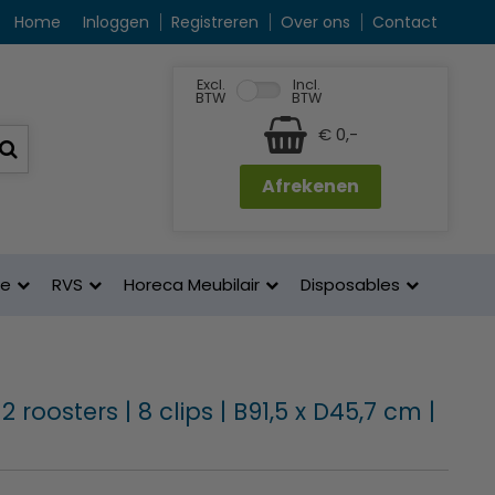
Home
Inloggen
Registreren
Over ons
Contact
Excl.
Incl.
BTW
BTW
€ 0,-
Afrekenen
ne
RVS
Horeca Meubilair
Disposables
2 roosters | 8 clips | B91,5 x D45,7 cm |