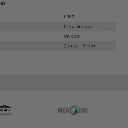
ies
U889
91.5 x 45.7 cm
Chroom
2 stuks + 8 clips