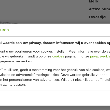
Merk
Artikelnu
Levertijd
euren
€ 59,99
|
l waarde aan uw privacy, daarom informeren wij u over cookies o
€ 56,
unt u uw voorkeuren voor cookies instellen. Meer informatie over de ve
€
67,76
i
die wij gebruiken, vindt u op onze
cookies
pagina. In onze
privacyverkl
gegevens verwerken.
" te klikken, geeft u toestemming voor het gebruik van alle cookies, 
lytische en advertentie/trackingcookies. Deze worden gebruikt voor het
Of
betaa
 het personaliseren van advertenties. Wilt u dit niet, klik dan op "Inst
n aan te passen.