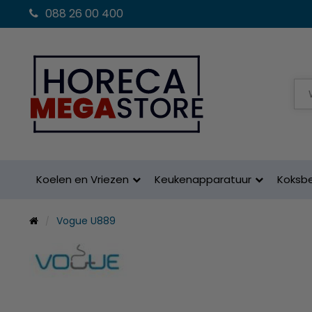
088 26 00 400
Koelen en Vriezen
Keukenapparatuur
Koksb
Vogue U889