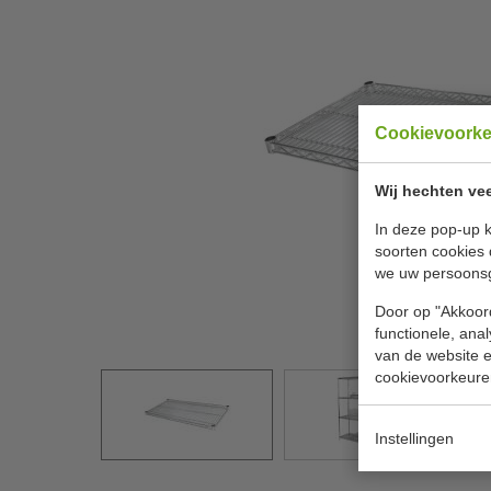
Cookievoork
Wij hechten vee
In deze pop-up k
soorten cookies 
we uw persoons
Door op "Akkoord
functionele, ana
van de website en
cookievoorkeure
Instellingen