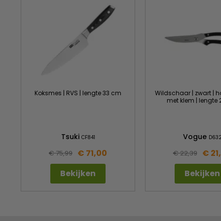
Koksmes | RVS | lengte 33 cm
Wildschaar | zwart |
met klem | lengte
Tsuki
Vogue
CF841
D63
€ 71,00
€ 21
€ 75,99
€ 22,39
Bekijken
Bekijken