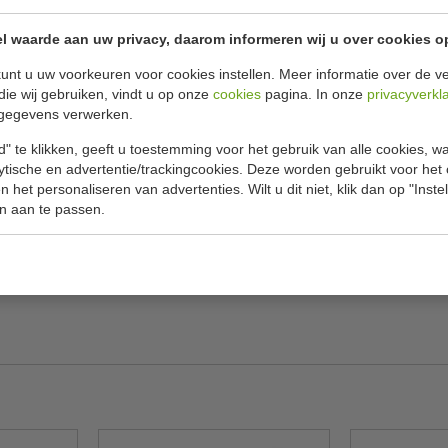
Specificat
mes en foedraal
l waarde aan uw privacy, daarom informeren wij u over cookies o
eenvoudig te slijpen.
Model
unt u uw voorkeuren voor cookies instellen. Meer informatie over de ve
die wij gebruiken, vindt u op onze
cookies
pagina. In onze
privacyverkl
gegevens verwerken.
Inhoud set
" te klikken, geeft u toestemming voor het gebruik van alle cookies, 
lytische en advertentie/trackingcookies. Deze worden gebruikt voor het
 het personaliseren van advertenties. Wilt u dit niet, klik dan op "Inst
Materiaal
n aan te passen.
Gewicht