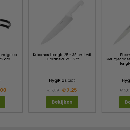
 handgreep
Koksmes | Lengte 25 - 38 cm | wit
Filee
 25 cm
| Hardheid 52 - 57º
kleurgecodeer
lengt
HygiPlas
Hyg
2
C879
,00
€ 7,25
€ 7,69
€ 5,0
Bekijken
Be