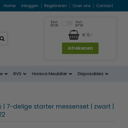
Home
Inloggen
Registreren
Over ons
Contact
Excl.
Incl.
BTW
BTW
€ 0,-
Afrekenen
ne
RVS
Horeca Meubilair
Disposables
 | 7-delige starter messenset | zwart |
22