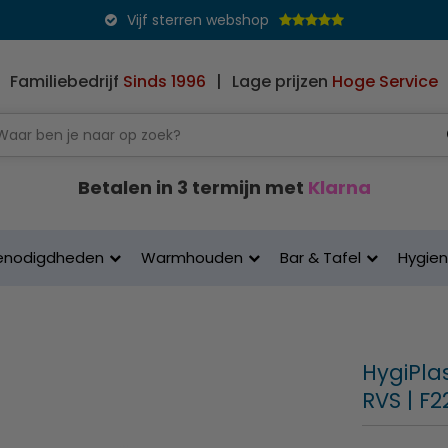
Vijf sterren webshop
Familiebedrijf
Sinds 1996
|
Lage prijzen
Hoge Service
Betalen in 3 termijn met
Klarna
enodigdheden
Warmhouden
Bar & Tafel
Hygie
HygiPlas
RVS | F2