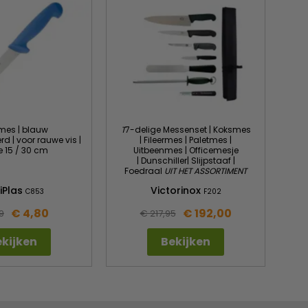
rmes | blauw
T
7-delige Messenset | Koksmes
d | voor rauwe vis |
| Fileermes | Paletmes |
e 15 / 30 cm
Uitbeenmes | Officemesje
| Dunschiller| Slijpstaaf |
Foedraal
UIT HET ASSORTIMENT
iPlas
Victorinox
C853
F202
€ 4,80
€ 192,00
9
€ 217,95
kijken
Bekijken