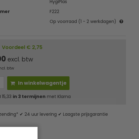
HygiPlas
mmer
F222
Op voorraad (1 - 2 werkdagen)
|
Voordeel € 2,75
00
excl. btw
ncl. btw
In winkelwagentje
l
15,33
in 3 termijnen
met Klarna
zending* ✔ 24 uur levering ✔ Laagste prijsgarantie