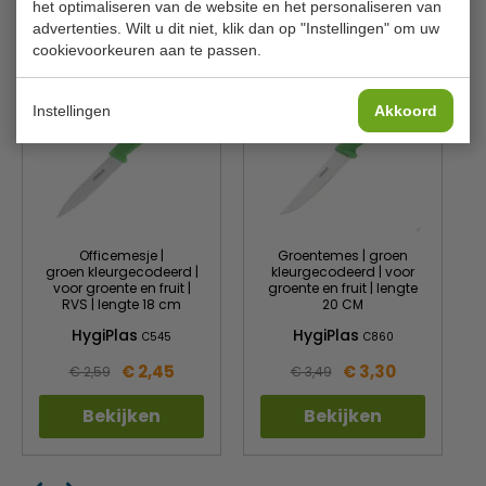
het optimaliseren van de website en het personaliseren van
Is dit iets voor jou?
advertenties. Wilt u dit niet, klik dan op "Instellingen" om uw
cookievoorkeuren aan te passen.
Instellingen
Akkoord
Officemesje |
Groentemes | groen
groen kleurgecodeerd |
kleurgecodeerd | voor
voor groente en fruit |
groente en fruit | lengte
RVS | lengte 18 cm
20 CM
HygiPlas
HygiPlas
C545
C860
€ 2,45
€ 3,30
€ 2,59
€ 3,49
Bekijken
Bekijken