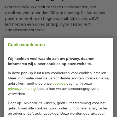
Professionele kwaliteit messen uit Zwitserland, het
resultaat van meer dan 100 jaar ervaring. Dit Victorinox
paletmes heeft een hoge kwaliteit, vlijmscherp RVS
lemmet en een uniek antislip, nylon Fibrox heft.
Vaatwasserbestendig.
Zeer scherp mes van RVS met hoog koolstofgehalte,
Cookievoorkeuren
ijsgehard voor langdurige scherpte
Softgrip Fibrox heft
Lees meer
Vaatwasserbestendig
Wij hechten veel waarde aan uw privacy, daarom
informeren wij u over cookies op onze website.
Specificaties
In deze pop-up kunt u uw voorkeuren voor cookies instellen.
Meer informatie over de verschillende soorten cookies die wij
Model
DN912
gebruiken, vindt u op onze
cookies
pagina. In onze
Lengte
15,5 / 27,1 cm
privacyverklaring
leest u hoe we uw persoonsgegevens
verwerken.
Materiaal
RVS met hoog koolstofgehalte
Door op "Akkoord" te klikken, geeft u toestemming voor het
Rockwell hardheid
56º
gebruik van alle cookies, waaronder functionele, analytische
en advertentie/trackingcookies. Deze worden gebruikt voor