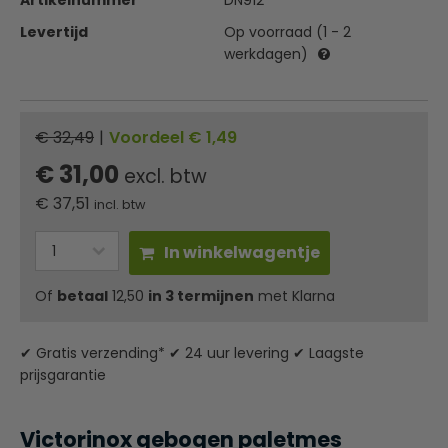
Artikelnummer
DN912
Levertijd
Op voorraad (1 - 2
werkdagen)
€ 32,49
|
Voordeel € 1,49
€ 31,00
excl. btw
€
37,51
incl. btw
In winkelwagentje
Of
betaal
12,50
in 3 termijnen
met Klarna
✔ Gratis verzending* ✔ 24 uur levering ✔ Laagste
prijsgarantie
Victorinox gebogen paletmes