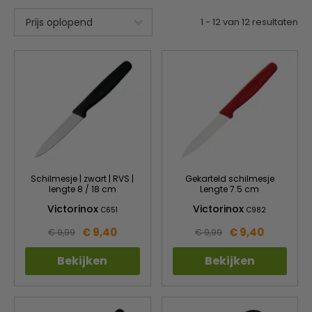
1
-
12
van
12
resultaten
Schilmesje | zwart | RVS |
Gekarteld schilmesje
lengte 8 / 18 cm
Lengte 7.5 cm
Victorinox
Victorinox
C651
C982
€ 9,40
€ 9,40
€ 9,99
€ 9,99
Bekijken
Bekijken