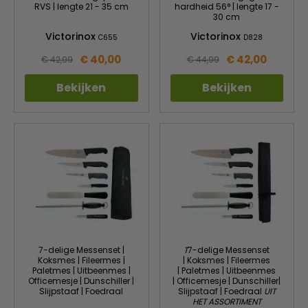
RVS | lengte 21 - 35 cm
hardheid 56° | lengte 17 -
30 cm
Victorinox
Victorinox
C655
D828
€ 40,00
€ 42,00
€ 42,99
€ 44,99
Bekijken
Bekijken
7-delige Messenset |
T
7-delige Messenset
Koksmes | Fileermes |
| Koksmes | Fileermes
Paletmes | Uitbeenmes |
| Paletmes | Uitbeenmes
Officemesje | Dunschiller |
| Officemesje | Dunschiller|
Slijpstaaf | Foedraal
Slijpstaaf | Foedraal
UIT
HET ASSORTIMENT