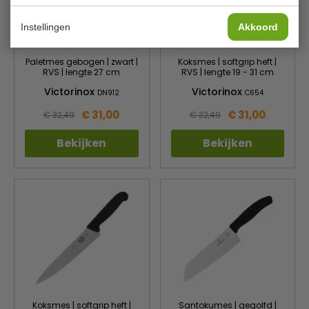
Instellingen
Akkoord
Paletmes gebogen | zwart |
Koksmes | softgrip heft |
RVS | lengte 27 cm
RVS | lengte 19 - 31 cm
Victorinox
Victorinox
DN912
C654
€ 31,00
€ 31,00
€ 32,49
€ 32,49
Bekijken
Bekijken
Koksmes | softgrip heft |
Santokumes | gegolfd |