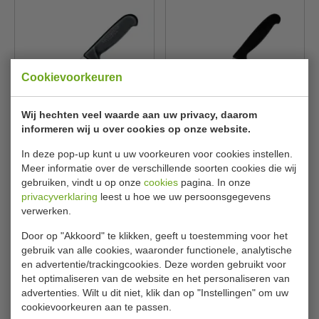
Cookievoorkeuren
Wij hechten veel waarde aan uw privacy, daarom
informeren wij u over cookies op onze website.
Uitbeenmes | zwart | RVS |
Koksmes | zwart | RVS
lengte 26 cm
| lengte 15 - 28 cm
In deze pop-up kunt u uw voorkeuren voor cookies instellen.
Victorinox
Victorinox
C670
C659
Meer informatie over de verschillende soorten cookies die wij
gebruiken, vindt u op onze
cookies
pagina. In onze
€ 26,00
€ 28,00
€ 27,49
€ 29,59
privacyverklaring
leest u hoe we uw persoonsgegevens
verwerken.
Bekijken
Bekijken
Door op "Akkoord" te klikken, geeft u toestemming voor het
gebruik van alle cookies, waaronder functionele, analytische
en advertentie/trackingcookies. Deze worden gebruikt voor
het optimaliseren van de website en het personaliseren van
advertenties. Wilt u dit niet, klik dan op "Instellingen" om uw
cookievoorkeuren aan te passen.