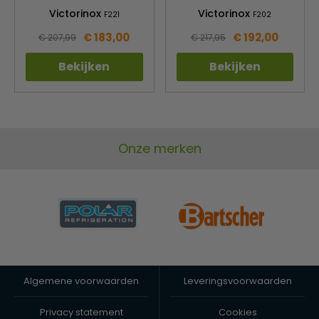
Victorinox
Victorinox
F221
F202
€ 183,00
€ 192,00
€ 207,99
€ 217,95
Bekijken
Bekijken
Onze merken
Algemene voorwaarden
Leveringsvoorwaarden
Privacy statement
Cookies