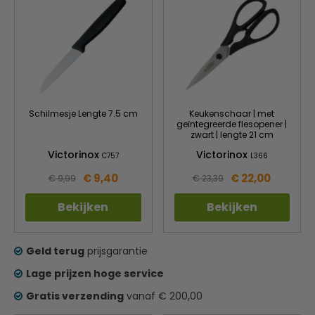
Schilmesje Lengte 7.5 cm
Keukenschaar | met
geïntegreerde flesopener |
zwart | lengte 21 cm
Victorinox
Victorinox
C757
L366
€ 9,40
€ 22,00
€ 9,99
€ 23,39
Bekijken
Bekijken
Geld terug
prijsgarantie
Lage prijzen hoge service
Gratis verzending
vanaf € 200,00