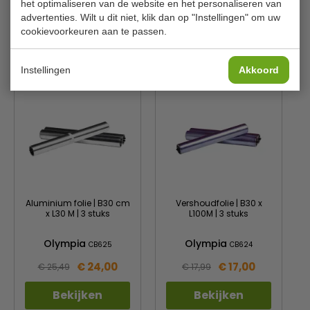
het optimaliseren van de website en het personaliseren van
Materiaal
Aluminiumfolie
advertenties. Wilt u dit niet, klik dan op "Instellingen" om uw
cookievoorkeuren aan te passen.
Is dit iets voor jou?
Instellingen
Akkoord
Aluminium folie | B30 cm
Vershoudfolie | B30 x
x L30 M | 3 stuks
L100M | 3 stuks
Olympia
Olympia
CB625
CB624
€ 24,00
€ 17,00
€ 25,49
€ 17,99
Bekijken
Bekijken