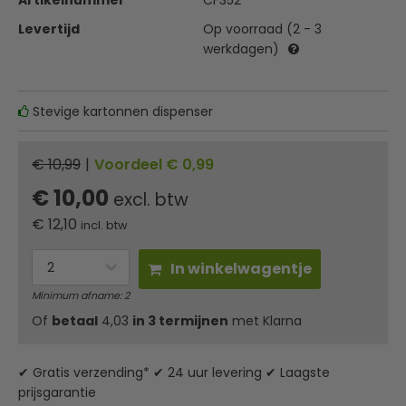
Artikelnummer
CF352
Levertijd
Op voorraad (2 - 3
werkdagen)
Stevige kartonnen dispenser
€ 10,99
|
Voordeel € 0,99
€ 10,00
excl. btw
€
12,10
incl. btw
In winkelwagentje
Minimum afname: 2
Of
betaal
4,03
in 3 termijnen
met Klarna
✔ Gratis verzending* ✔ 24 uur levering ✔ Laagste
prijsgarantie