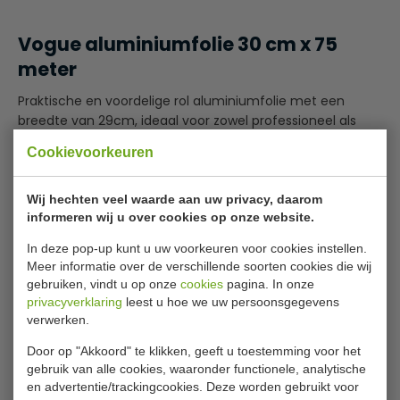
Vogue aluminiumfolie 30 cm x 75
meter
Praktische en voordelige rol aluminiumfolie met een
breedte van 29cm, ideaal voor zowel professioneel als
thuisgebruik. De rol heeft een lengte van maar liefst 75m,
Cookievoorkeuren
zodat u er geruime tijd mee vooruit kunt.
Aluminiumfolie is koelingbestendig en beschermt tegen
vocht, gas en licht. Het is dan ook ideaal om ingrediënten
Wij hechten veel waarde aan uw privacy, daarom
informeren wij u over cookies op onze website.
langer vers te houden, maar kan ook worden gebruikt om
vlees na de bereiding te laten rusten, zodat de smaak
Lees meer
In deze pop-up kunt u uw voorkeuren voor cookies instellen.
zich optimaal kan ontwikkelen.De rol wordt geleverd in
Meer informatie over de verschillende soorten cookies die wij
een handige dispenser met scheurrand, zodat u
Specificaties
gebruiken, vindt u op onze
cookies
pagina. In onze
eenvoudig een stuk folie op de gewenste lengte af kunt
privacyverklaring
leest u hoe we uw persoonsgegevens
scheuren.
verwerken.
Model
CF352
Door op "Akkoord" te klikken, geeft u toestemming voor het
Afmeting
Breed 30 cm
gebruik van alle cookies, waaronder functionele, analytische
Rol
Lengte 75 m
en advertentie/trackingcookies. Deze worden gebruikt voor