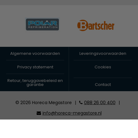
Algemene voorwaarden
Leveringsvoorwaarden
Privacy statement
Cookies
Retour, teruggavebeleid en
garantie
Contact
© 2026 Horeca Megastore
|
088 26 00 400
|
info@horeca-megastore.nl