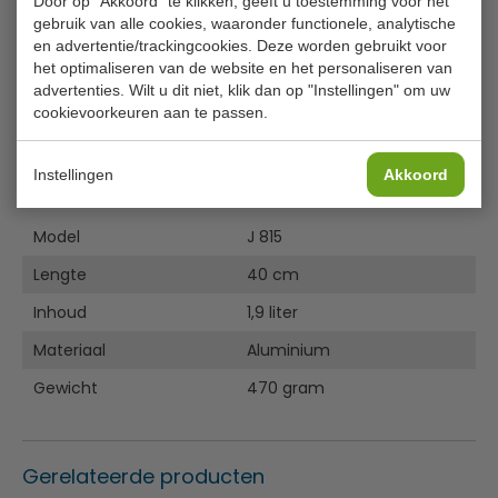
van ijs tot aardappelpuree. Ook is de schep zeer
Door op "Akkoord" te klikken, geeft u toestemming voor het
gebruik van alle cookies, waaronder functionele, analytische
duurzaam en het perfecte gerei voor portiecontrole en
en advertentie/trackingcookies. Deze worden gebruikt voor
een nette presentatie.
het optimaliseren van de website en het personaliseren van
advertenties. Wilt u dit niet, klik dan op "Instellingen" om uw
Aluminium
cookievoorkeuren aan te passen.
Zeer duurzaam
Lees meer
Lengte 40 cm
Instellingen
Akkoord
Specificaties
Model
J 815
Lengte
40 cm
Inhoud
1,9 liter
Materiaal
Aluminium
Gewicht
470 gram
Gerelateerde producten