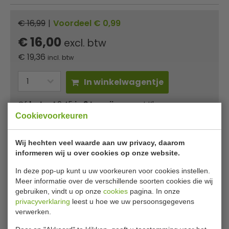
€ 16,99
|
Voordeel € 0,99
€ 16,00
excl. btw
€
19,36
incl. btw
In winkelwagentje
Of
betaal
6,45
in 3 termijnen
met Klarna
Cookievoorkeuren
✔ Gratis verzending* ✔ 24 uur levering ✔ Laagste
Wij hechten veel waarde aan uw privacy, daarom
prijsgarantie
informeren wij u over cookies op onze website.
In deze pop-up kunt u uw voorkeuren voor cookies instellen.
Vogue aluminium schep 1,94 Liter
Meer informatie over de verschillende soorten cookies die wij
gebruiken, vindt u op onze
cookies
pagina. In onze
Deze grote aluminium schep van Vogue is perfect voor
privacyverklaring
leest u hoe we uw persoonsgegevens
zowel de professionele keukens als de thuiskeuken. De
verwerken.
schep is geschikt voor gebruik met ieder type voedsel,