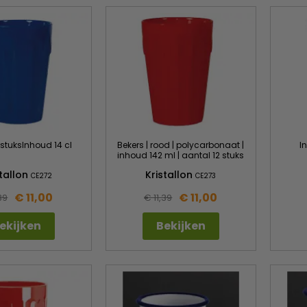
 stuksInhoud 14 cl
Bekers | rood | polycarbonaat |
I
inhoud 142 ml | aantal 12 stuks
stallon
Kristallon
CE272
CE273
€ 11,00
€ 11,00
39
€ 11,39
ekijken
Bekijken