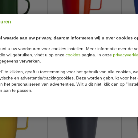
euren
l waarde aan uw privacy, daarom informeren wij u over cookies o
stuksInhoud 35 cl
Bekers | rood | polycarbonaat |
Aanta
inhoud 284 ml | aantal 12
stuks
unt u uw voorkeuren voor cookies instellen. Meer informatie over de ve
die wij gebruiken, vindt u op onze
cookies
pagina. In onze
privacyverkl
ympia
Kristallon
DC396
CE289
gegevens verwerken.
€ 16,00
€ 16,00
69
€ 16,69
" te klikken, geeft u toestemming voor het gebruik van alle cookies, 
lytische en advertentie/trackingcookies. Deze worden gebruikt voor het
ekijken
Bekijken
 het personaliseren van advertenties. Wilt u dit niet, klik dan op "Inst
n aan te passen.