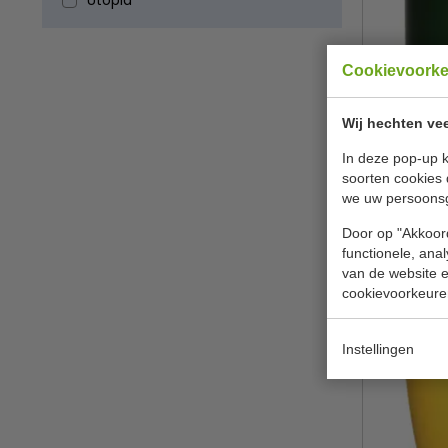
Utopia
Cookievoork
Wij hechten vee
Aantal 6 
In deze pop-up k
soorten cookies 
Ol
we uw persoons
€ 16,
Door op "Akkoord
functionele, ana
B
van de website en
cookievoorkeure
Instellingen