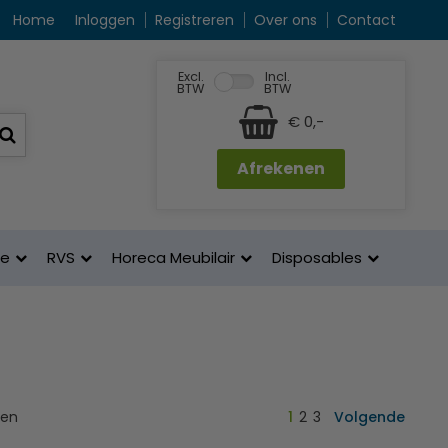
Home
Inloggen
Registreren
Over ons
Contact
Excl.
Incl.
BTW
BTW
€ 0,-
Afrekenen
ne
RVS
Horeca Meubilair
Disposables
ten
1
2
3
Volgende