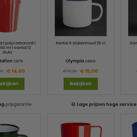
od | polycarbonaat |
Aantal 6 stuksInhoud 35 cl
Aan
60 ml | aantal 12
stuks
stallon
Olympia
CB778
GM516
€ 14,00
€ 15,00
89
€ 16,39
ekijken
Bekijken
ug
prijsgarantie
Lage prijzen hoge service