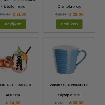
Kristallon
Olympia
de609
DH636
€ 21,00
€ 22,00
€ 21,99
€ 22,99
Bekijken
Bekijken
tal 1 stukInhoud 50 cl
Aantal 6 stuksInhoud 34 cl
APS
Olympia
93334
DH631
€ 24,00
€ 25,00
€ 26,99