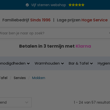
Vijf sterren webshop
Familiebedrijf
Sinds 1996
|
Lage prijzen
Hoge Service
Betalen in 3 termijn met
Klarna
enodigdheden
Warmhouden
Bar & Tafel
Hygie
Tafel
Servies
Mokken
1
-
24
van
57
resulta