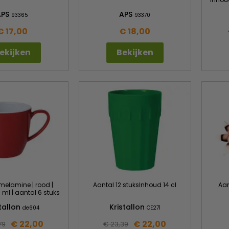
APS
APS
93365
93370
€ 17,00
€ 18,00
ekijken
Bekijken
melamine | rood |
Aantal 12 stuksInhoud 14 cl
Aan
ml | aantal 6 stuks
stallon
Kristallon
de604
CE271
€ 22,00
€ 22,00
79
€ 23,39