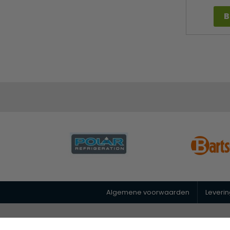
B
Algemene voorwaarden
Leveri
© 2026 Horeca Megastore
|
088 26 00 400
|
info