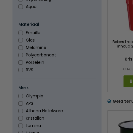
Aqua
Materiaal
Emaille
Glas
Bekers | ro
inhoud 2
Melamine
Polycarbonaat
Kri
Porselein
€ 14,
RVS
B
Merk
Olympia
Geld ter
APS
Athena Hotelware
Kristallon
Lumina