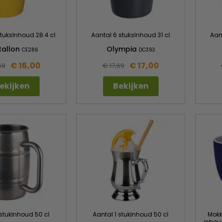
stuksInhoud 28.4 cl
Aantal 6 stuksInhoud 31 cl
Aan
stallon
Olympia
CE286
DC393
€ 16,00
€ 17,00
69
€ 17,69
ekijken
Bekijken
 stukInhoud 50 cl
Aantal 1 stukInhoud 50 cl
Mokk
inhou