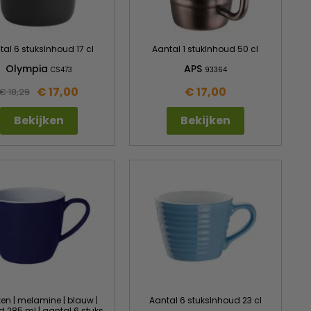
tal 6 stuksInhoud 17 cl
Aantal 1 stukInhoud 50 cl
Olympia
APS
CS473
93364
€ 17,00
€ 17,00
€ 18,29
Bekijken
Bekijken
en | melamine | blauw |
Aantal 6 stuksInhoud 23 cl
d 285 ml | aantal 6 stuks