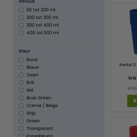
Inhoud
50 tot 200 ml
200 tot 300 ml
300 tot 400 ml
400 tot 500 ml
Kleur
Rood
Aantal 12
Blauw
Zwart
Kri
RVS
€ 11,
Wit
Bruin tinten
B
Creme / Beige
Grijs
Groen
Transparant
Koperkleurig