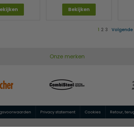
ekijken
Bekijken
1
2
3
Volgende
Onze merken
ngsvoorwaarden
Privacy statement
Cookies
Retour, ter
@horeca-megastore.nl