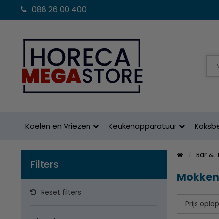
088 26 00 400
Koelen en Vriezen
Keukenapparatuur
Koksb
Bar & 
Filters
Mokken
Reset filters