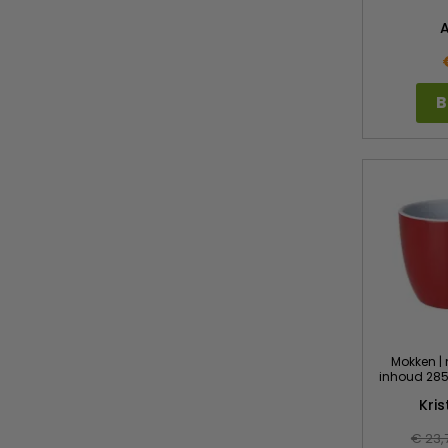
B
Mokken | 
inhoud 285 
Kri
€ 23,