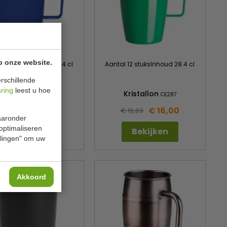
p onze website.
l 12 stuksInhoud 28.4 cl
Aantal 12 stuksInhoud 28.4 cl
rschillende
aring
leest u hoe
Kristallon
Kristallon
CE288
CE287
€ 16,00
€ 16,00
€ 16,69
€ 16,69
waaronder
 optimaliseren
Bekijken
Bekijken
ellingen" om uw
Akkoord