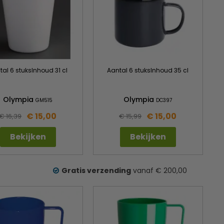
tal 6 stuksInhoud 31 cl
Aantal 6 stuksInhoud 35 cl
Olympia
Olympia
GM515
DC397
€ 15,00
€ 15,00
€ 16,39
€ 15,99
Bekijken
Bekijken
Gratis verzending
vanaf € 200,00