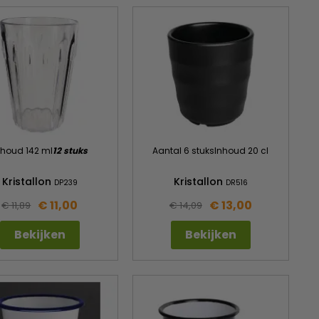
nhoud 142 ml
12 stuks
Aantal 6 stuksInhoud 20 cl
Kristallon
Kristallon
DP239
DR516
€ 11,00
€ 13,00
€ 11,89
€ 14,09
Bekijken
Bekijken