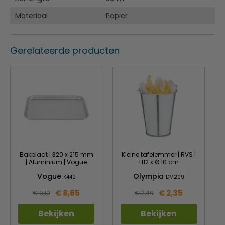
Materiaal
Papier
Gerelateerde producten
Bakplaat | 320 x 215 mm
Kleine tafelemmer | RVS |
| Aluminium | Vogue
H12 x Ø 10 cm
Vogue
Olympia
K442
DM209
€ 8,65
€ 2,35
€ 9,19
€ 2,49
Bekijken
Bekijken