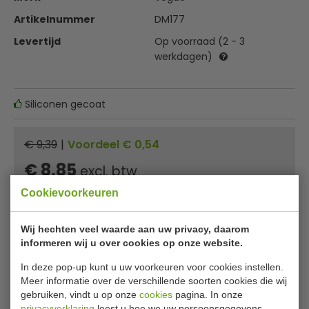
Artikelnummer
DM177
Levertijd
Op voorraad (2 - 3
werkdagen)
Siliconen gecoat
€ 9,39
|
Voordeel € 0,54
€ 8,85
excl. btw
€
10,71
incl. btw
Cookievoorkeuren
In winkelwagentje
Wij hechten veel waarde aan uw privacy, daarom
informeren wij u over cookies op onze website.
Minimum afname: 2
Of
betaal
3,57
in 3 termijnen
met Klarna
In deze pop-up kunt u uw voorkeuren voor cookies instellen.
Meer informatie over de verschillende soorten cookies die wij
gebruiken, vindt u op onze
cookies
pagina. In onze
✔ Gratis verzending* ✔ 24 uur levering ✔ Laagste
privacyverklaring
leest u hoe we uw persoonsgegevens