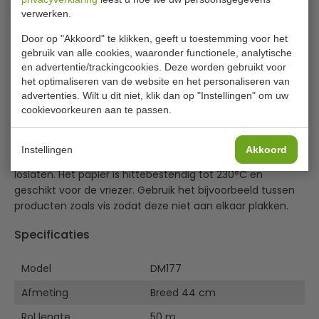
prijsgarantie
verwerken.
Door op "Akkoord" te klikken, geeft u toestemming voor het
Vogue bakpapier 44 cm x 50 meter
gebruik van alle cookies, waaronder functionele, analytische
en advertentie/trackingcookies. Deze worden gebruikt voor
Siliconen gecoat bakpapier van Vogue. Het bakpapier zit
het optimaliseren van de website en het personaliseren van
in een stevige kartonnen dispenser met scherpe
advertenties. Wilt u dit niet, klik dan op "Instellingen" om uw
cookievoorkeuren aan te passen.
kunststof scheurrand zodat u het papier eenvoudig op de
gewenste lengte kunt snijden. De siliconen coating op
beide zijden maakt het gebruik van boter of olie
Instellingen
Akkoord
overbodig en zorgt dat uw producten gemakkelijk
loslaten. Het papier is hittebestendig tot 230°C en
geschikt voor de vriezer. Gebruik het bijvoorbeeld tussen
producten zoals vis zodat deze niet aan elkaar plakken.
Specificaties
Model
DM177
Afmeting
Breed 44 cm
Rol lengte
50 m