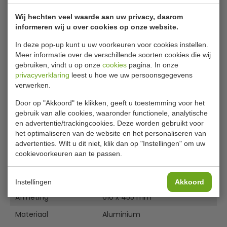
Wij hechten veel waarde aan uw privacy, daarom
Aluminium bakplaat 61 cm
informeren wij u over cookies op onze website.
Deze aluminium bakplaat van Vogue is eenvoudig te
In deze pop-up kunt u uw voorkeuren voor cookies instellen.
reinigen en duurzaam en ideaal voor gebruik in
Meer informatie over de verschillende soorten cookies die wij
gebruiken, vindt u op onze
cookies
pagina. In onze
professionele keukens en thuiskeukens. Dankzij de
privacyverklaring
leest u hoe we uw persoonsgegevens
gelijkmatige warmteverspreiding bakt u moeiteloos de
verwerken.
heerlijkste producten. De bakplaat is 4cm diep, waardoor
de inhoud minder snel morst en u uw gebakken
Door op "Akkoord" te klikken, geeft u toestemming voor het
lekkernijen eenvoudig kunt verplaatsen
gebruik van alle cookies, waaronder functionele, analytische
en advertentie/trackingcookies. Deze worden gebruikt voor
40 mm diep, aluminium bakplaat
het optimaliseren van de website en het personaliseren van
Lees meer
Niet vaatwasmachine bestendig
advertenties. Wilt u dit niet, klik dan op "Instellingen" om uw
cookievoorkeuren aan te passen.
Specificaties
Model
K437
Instellingen
Akkoord
Afmeting
610 x 455 mm
Materiaal
Aluminium