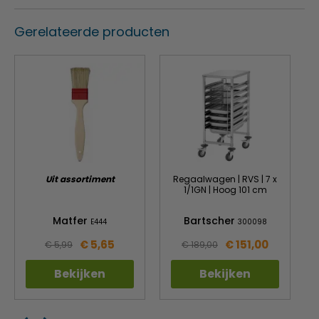
Gerelateerde producten
Uit assortiment
Regaalwagen | RVS | 7 x
1/1GN | Hoog 101 cm
Matfer
Bartscher
E444
300098
€ 5,65
€ 151,00
€ 5,99
€ 189,00
Bekijken
Bekijken