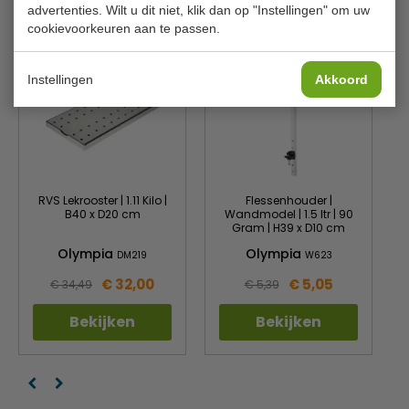
Is dit iets voor jou?
advertenties. Wilt u dit niet, klik dan op "Instellingen" om uw
cookievoorkeuren aan te passen.
Instellingen
Akkoord
RVS Lekrooster | 1.11 Kilo |
Flessenhouder |
B40 x D20 cm
Wandmodel | 1.5 ltr | 90
Gram | H39 x D10 cm
Olympia
Olympia
DM219
W623
€ 32,00
€ 5,05
€ 34,49
€ 5,39
Bekijken
Bekijken