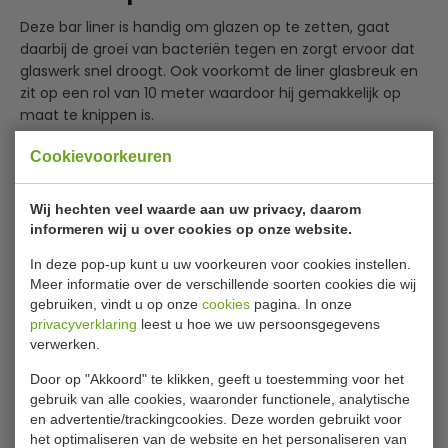
Deze bar liner is handig om glazen op te zetten, gaat
daarbij de groei van bacteriën tegen en zorgt ervoor dat
glaswerk snel droogt. Ook voorkomt de liner glasbreuk en
zit op een rol van 10 meter waardoor hij gemakkelijk op
maat te knippen is.
Zorgt dat glazen sneller drogen
Cookievoorkeuren
Eenvoudig op maat te knippen
Beschermt tegen glasbreuk
Wij hechten veel waarde aan uw privacy, daarom
informeren wij u over cookies op onze website.
Specificaties
In deze pop-up kunt u uw voorkeuren voor cookies instellen.
Meer informatie over de verschillende soorten cookies die wij
Model:
GH 053 (Zwart)
gebruiken, vindt u op onze
cookies
pagina. In onze
Lengte:
10 meter
privacyverklaring
leest u hoe we uw persoonsgegevens
verwerken.
Kleur
Zwart
Door op "Akkoord" te klikken, geeft u toestemming voor het
Materiaal
Kunststof
gebruik van alle cookies, waaronder functionele, analytische
en advertentie/trackingcookies. Deze worden gebruikt voor
het optimaliseren van de website en het personaliseren van