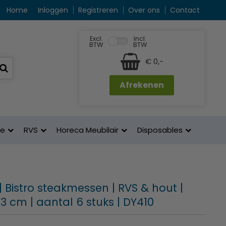
Home
Inloggen
Registreren
Over ons
Contact
Excl.
Incl.
BTW
BTW
€ 0,-
Afrekenen
ne
RVS
Horeca Meubilair
Disposables
 Bistro steakmessen | RVS & hout |
3 cm | aantal 6 stuks | DY410