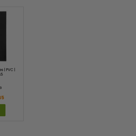
 | PVC |
A5
9
45