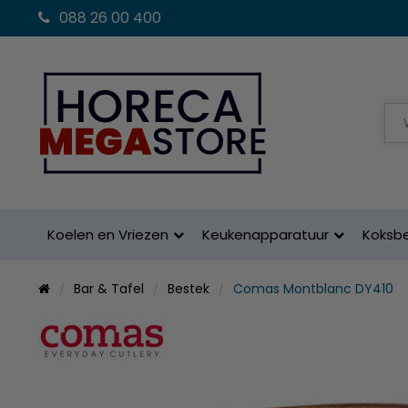
088 26 00 400
Koelen en Vriezen
Keukenapparatuur
Koksb
Bar & Tafel
Bestek
Comas Montblanc DY410