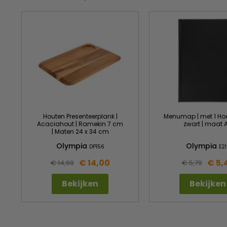
Houten Presenteerplank |
Menumap | met 1 Hoes
Acaciahout | Ramekin 7 cm
zwart | maat 
| Maten 24 x 34 cm
Olympia
Olympia
DP156
E21
€ 14,00
€ 5,
€ 14,99
€ 5,79
Bekijken
Bekijken