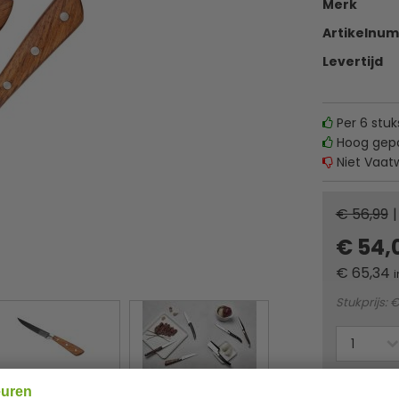
Merk
Artikelnu
Levertijd
Per 6 stuk
Hoog gepol
Niet Vaat
€ 56,99
|
€ 54,
€
65,34
i
Stukprijs: €
Of
betaa
euren