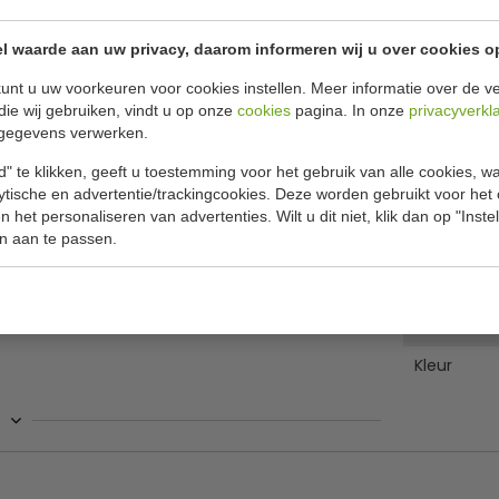
Horeca best
l waarde aan uw privacy, daarom informeren wij u over cookies o
kleuren âœ“
unt u uw voorkeuren voor cookies instellen. Meer informatie over de ve
Uitgevoerd i
die wij gebruiken, vindt u op onze
cookies
pagina. In onze
privacyverkl
gegevens verwerken.
Specificat
" te klikken, geeft u toestemming voor het gebruik van alle cookies, 
lytische en advertentie/trackingcookies. Deze worden gebruikt voor het
Model
 het personaliseren van advertenties. Wilt u dit niet, klik dan op "Inst
t grandeur toe aan iedere maaltijd. Het mes is
n aan te passen.
Aantal
onderdeel van
 staat is ieder soort vlees te snijden. Hij is
Lengte
n heft. Het moderne design laat uw restaurant,
Materiaal
Kleur