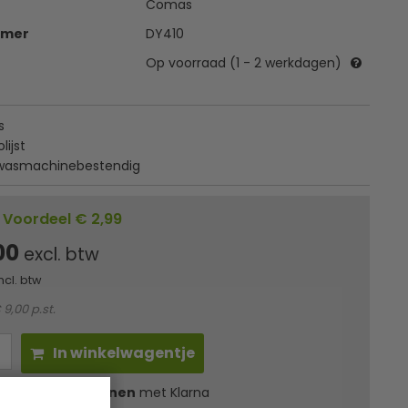
Comas
mmer
DY410
Op voorraad (1 - 2 werkdagen)
s
ijst
wasmachinebestendig
Voordeel € 2,99
00
excl. btw
ncl. btw
 9,00 p.st.
In winkelwagentje
l
21,78
in 3 termijnen
met Klarna