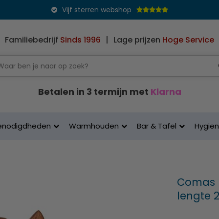
Vijf sterren webshop
Familiebedrijf
Sinds 1996
|
Lage prijzen
Hoge Service
Betalen in 3 termijn met
Klarna
enodigdheden
Warmhouden
Bar & Tafel
Hygie
Comas |
lengte 2