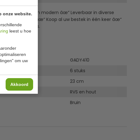
ek âœ“ Klassiek en modern âœ“ Leverbaar in diverse
p onze website.
 Scherp geprijsd âœ“ Koop al uw bestek in één keer âœ“
rschillende
n hoogwaardig rvs.
aring
leest u hoe
ies
waaronder
 optimaliseren
GADY410
ellingen" om uw
6 stuks
23 cm
Akkoord
RVS en hout
Bruin