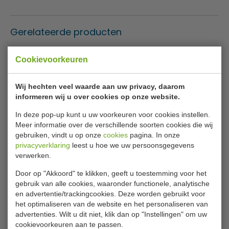
Gerelateerde producten
Cookievoorkeuren
Wij hechten veel waarde aan uw privacy, daarom
informeren wij u over cookies op onze website.
In deze pop-up kunt u uw voorkeuren voor cookies instellen.
Meer informatie over de verschillende soorten cookies die wij
gebruiken, vindt u op onze
cookies
pagina. In onze
Drank Koelkast | 1 Glazen
Parasol | vierkant | groen
privacyverklaring
leest u hoe we uw persoonsgegevens
Deur | Zwart | LED
| hout & polyester | H2,7 x
verlichting | 115 liter | B54
B2,5 meter
verwerken.
x D54 x H85 cm
Door op "Akkoord" te klikken, geeft u toestemming voor het
CombiSteel
Bolero
7013.2570
GH989
gebruik van alle cookies, waaronder functionele, analytische
€ 332,00
€ 169,00
€ 449,00
€ 179,99
en advertentie/trackingcookies. Deze worden gebruikt voor
het optimaliseren van de website en het personaliseren van
Bekijken
Bekijken
advertenties. Wilt u dit niet, klik dan op "Instellingen" om uw
cookievoorkeuren aan te passen.