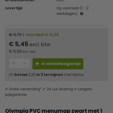
Artikelnummer
E219
Levertijd
Op voorraad (1 - 2
werkdagen)
€ 5,79
|
Voordeel € 0,34
€ 5,45
excl. btw
€
6,59
incl. btw
In winkelwagentje
Of
betaal
2,20
in 3 termijnen
met Klarna
✔ Gratis verzending* ✔ 24 uur levering ✔ Laagste
prijsgarantie
Olympia PVC menumap zwart met 1