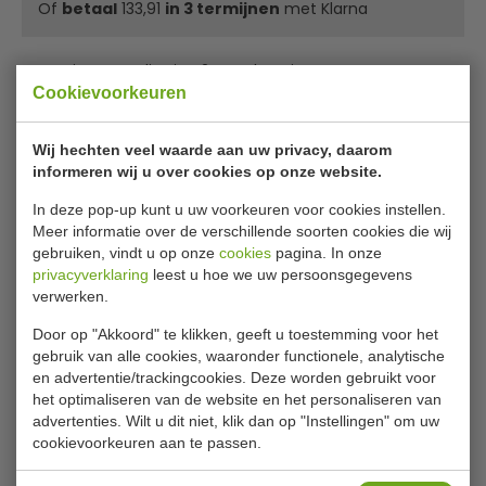
Of
betaal
133,91
in 3 termijnen
met Klarna
✔ Gratis verzending* ✔ 24 uur levering ✔ Laagste
Cookievoorkeuren
prijsgarantie
Wij hechten veel waarde aan uw privacy, daarom
Barkoeling met glasdeur 115 liter
informeren wij u over cookies op onze website.
Glasdeur barkoeling van Combisteel zeer mooi afgewerkt
In deze pop-up kunt u uw voorkeuren voor cookies instellen.
met vol-glas deur, buiten en binnenkant zwart. Samen
Meer informatie over de verschillende soorten cookies die wij
met de LED binnenverlichting heeft deze barkoeling een
gebruiken, vindt u op onze
cookies
pagina. In onze
zeer luxe en moderne uitstraling, een echte blikvanger in
privacyverklaring
leest u hoe we uw persoonsgegevens
verwerken.
uw interieur.
Door op "Akkoord" te klikken, geeft u toestemming voor het
Geschikt voor 161 blikjes Ã 330 ml
gebruik van alle cookies, waaronder functionele, analytische
Deur is omkeerbaar
en advertentie/trackingcookies. Deze worden gebruikt voor
Statische koeling
het optimaliseren van de website en het personaliseren van
Lees meer
Automatisch ontdooien
advertenties. Wilt u dit niet, klik dan op "Instellingen" om uw
3 roosters
cookievoorkeuren aan te passen.
Bijlages
Koelt tussen +3ºC en +10ºC