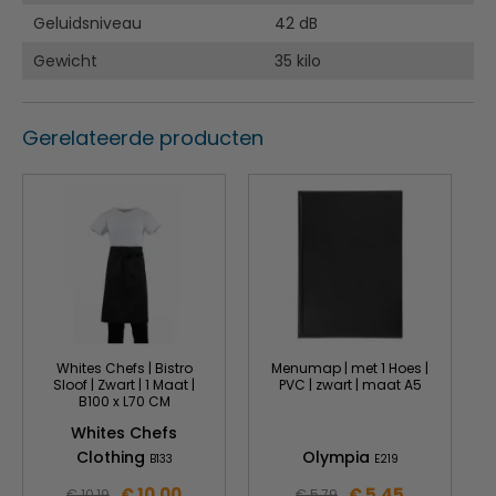
Geluidsniveau
42 dB
Gewicht
35 kilo
Gerelateerde producten
Whites Chefs | Bistro
Menumap | met 1 Hoes |
Sloof | Zwart | 1 Maat |
PVC | zwart | maat A5
B100 x L70 CM
Whites Chefs
Clothing
Olympia
B133
E219
€ 10,00
€ 5,45
€ 10,19
€ 5,79