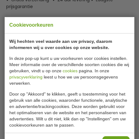
prijsgarantie
Bolero vierkante groene parasol 2,5
Cookievoorkeuren
meter
Wij hechten veel waarde aan uw privacy, daarom
Maak optimaal gebruik van uw buitenruimtes met deze
informeren wij u over cookies op onze website.
2,5m parasol van Bolero. De polyster stof met een
In deze pop-up kunt u uw voorkeuren voor cookies instellen.
stofdikte van 245g/m2 beschermt uw gasten tegen zon
Meer informatie over de verschillende soorten cookies die wij
en regen, zodat ze in alle comfort een terrasje kunnen
gebruiken, vindt u op onze
cookies
pagina. In onze
pikken.
privacyverklaring
leest u hoe we uw persoonsgegevens
verwerken.
De elegante kleur en houten mast geven uw terras een
stijlvolle, luxe uitstraling. Dankzij het eenvoudige
Door op "Akkoord" te klikken, geeft u toestemming voor het
Lees meer
gebruik van alle cookies, waaronder functionele, analytische
katrolsysteem is de parasol zeer eenvoudig op te zetten
en advertentie/trackingcookies. Deze worden gebruikt voor
en in te klappen.
Bijlages
het optimaliseren van de website en het personaliseren van
advertenties. Wilt u dit niet, klik dan op "Instellingen" om uw
Let op:
parasolvoet
afzonderlijk verkrijgbaar.
Specificatieblad
cookievoorkeuren aan te passen.
245g/m2 polyester doek - zeer goede zonwering
Specificaties