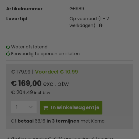
Artikelnummer
GH989
Levertijd
Op voorraad (1 - 2
werkdagen)
Water afstotend
Eenvoudig te openen en sluiten
€ 179,99
|
Voordeel € 10,99
€ 169,00
excl. btw
€
204,49
incl. btw
In winkelwagentje
Of
betaal
68,16
in 3 termijnen
met Klarna
✔ Gratis verzending* ✔ 24 uur levering ✔ Laagste