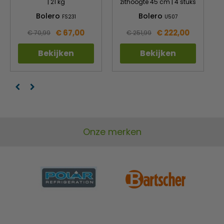
| 21 kg
zithoogte 45 cm | 4 stuks
Bolero
Bolero
FS231
U507
€ 67,00
€ 222,00
€ 70,99
€ 251,99
Bekijken
Bekijken
Onze merken