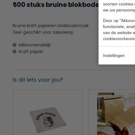
500 stuks bruine blokbodemzak maten
soorten cookies 
we uw persoons
Door op "Akkoord
Bruine kraft papieren blokbodemzak.
functionele, ana
Zeer geschikt voor takeaway.
van de website en
cookievoorkeure
Milieuvriendelijk
Kraft papier
Instellingen
Is dit iets voor jou?