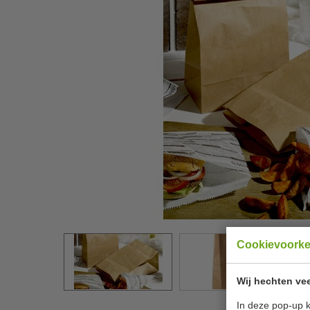
Cookievoork
Wij hechten vee
In deze pop-up k