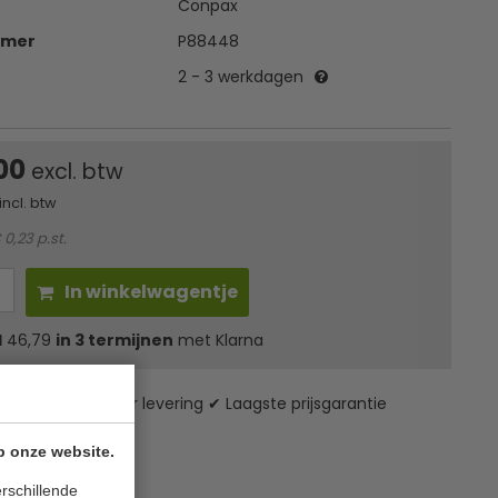
Conpax
mmer
P88448
2 - 3 werkdagen
,00
excl. btw
incl. btw
 0,23 p.st.
In winkelwagentje
l
46,79
in 3 termijnen
met Klarna
zending* ✔ 24 uur levering ✔ Laagste prijsgarantie
p onze website.
rschillende