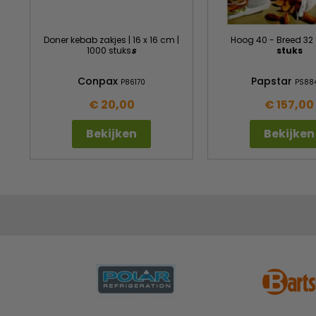
Doner kebab zakjes | 16 x 16 cm |
Hoog 40 - Breed 32
1000 stuks
s
stuks
Conpax
Papstar
P86170
PS88
€ 20,00
€ 157,00
Bekijken
Bekijken