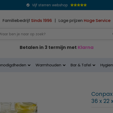
Vijf sterren webshop
Familiebedrijf
Sinds 1996
|
Lage prijzen
Hoge Service
Betalen in 3 termijn met
Klarna
enodigdheden
Warmhouden
Bar & Tafel
Hygie
Conpax 
36 x 22 