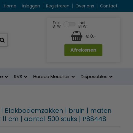
Home
Inloggen
Registreren
Over ons
Contact
Excl.
Incl.
BTW
BTW
€ 0,-
Afrekenen
ne
RVS
Horeca Meubilair
Disposables
| Blokbodemzakken | bruin | maten
x 11 cm | aantal 500 stuks | P88448