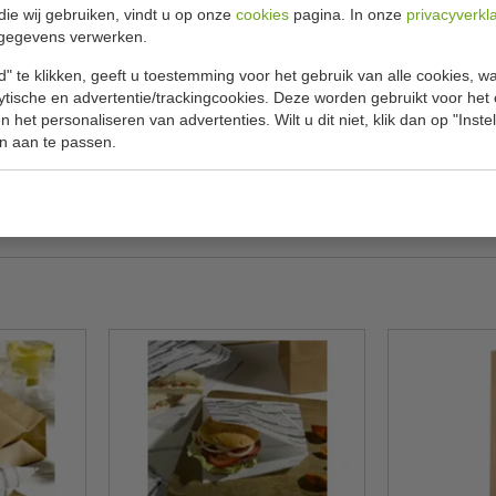
Specificat
 36 x 22 x 11 cm
die wij gebruiken, vindt u op onze
cookies
pagina. In onze
privacyverkl
gegevens verwerken.
Model
" te klikken, geeft u toestemming voor het gebruik van alle cookies, 
lytische en advertentie/trackingcookies. Deze worden gebruikt voor het
Breedte x 
 het personaliseren van advertenties. Wilt u dit niet, klik dan op "Inst
Aantal
n aan te passen.
Materiaal
Kleur