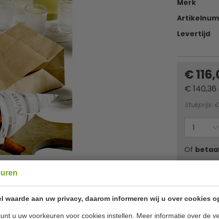
Merk
Artikelnu
Levertijd
€ 116
€
140,36
Stukprijs: €
Of
betaa
euren
✔ Gratis ver
l waarde aan uw privacy, daarom informeren wij u over cookies o
unt u uw voorkeuren voor cookies instellen. Meer informatie over de ve