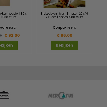
ken | papier | 36 x
Blokzakken | bruin | maten 22 x 19
 | 500 stuks
x 10 cm | aantal 500 stuks
ware
Conpax
FC897
P88447
€ 92,00
€ 86,00
99
kijken
Bekijken