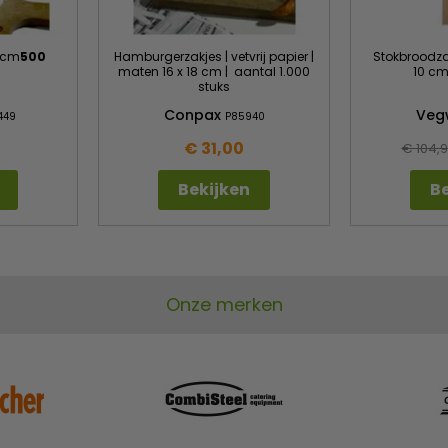
 cm
500
Hamburgerzakjes | vetvrij papier |
Stokbroodzak
maten 16 x 18 cm | aantal 1.000
10 cm
stuks
Conpax
Veg
449
P85940
€ 31,00
€ 104,
Bekijken
Be
Onze merken