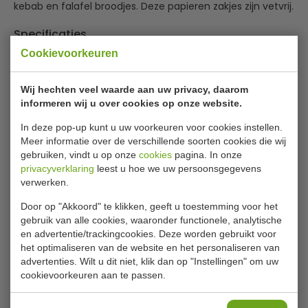
kebab en falafel broodjes. Deze papieren zakjes zijn vetvrij.
Specificaties
Cookievoorkeuren
Artikel nummer
P86170
Aantal
1.000 stuks
Wij hechten veel waarde aan uw privacy, daarom
informeren wij u over cookies op onze website.
B x H
16 x 16 cm
In deze pop-up kunt u uw voorkeuren voor cookies instellen.
Kleur
Wit
Meer informatie over de verschillende soorten cookies die wij
gebruiken, vindt u op onze
cookies
pagina. In onze
Materiaal
Papier (Vetvrij)
privacyverklaring
leest u hoe we uw persoonsgegevens
verwerken.
Is dit iets voor jou?
Door op "Akkoord" te klikken, geeft u toestemming voor het
gebruik van alle cookies, waaronder functionele, analytische
en advertentie/trackingcookies. Deze worden gebruikt voor
het optimaliseren van de website en het personaliseren van
advertenties. Wilt u dit niet, klik dan op "Instellingen" om uw
cookievoorkeuren aan te passen.