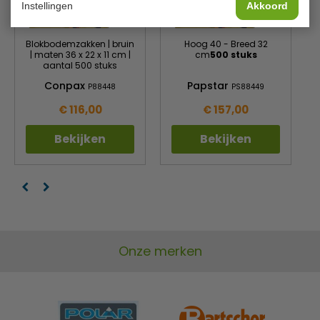
Instellingen
Akkoord
Blokbodemzakken | bruin
Hoog 40 - Breed 32
| maten 36 x 22 x 11 cm |
cm
500 stuks
aantal 500 stuks
Conpax
Papstar
P88448
PS88449
€ 116,00
€ 157,00
Bekijken
Bekijken
Onze merken