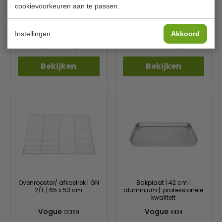
Braadslede | 370 x
Bakplaat | diep model 4
cookievoorkeuren aan te passen.
260 mm | Handgrepen
cm | geanodiseerd
| Aluminium
aluminium
Vogue
Vogue
K423
C061
Instellingen
Akkoord
€ 23,00
€ 24,00
€ 24,49
€ 25,99
Bekijken
Bekijken
Ovenrooster/ afkoelrek | GN
Bakplaat | 42 cm |
2/1 | 65 x 53 cm
aluminium | professionele
kwaliteit
Vogue
Vogue
CC189
K434