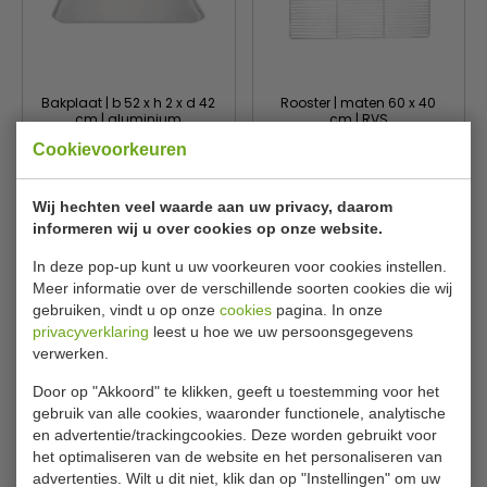
Bakplaat | b 52 x h 2 x d 42
Rooster | maten 60 x 40
cm | aluminium
cm | RVS
Vogue
Vogue
Cookievoorkeuren
K446
M930
€ 23,00
€ 23,00
€ 23,99
Wij hechten veel waarde aan uw privacy, daarom
Bekijken
Bekijken
informeren wij u over cookies op onze website.
In deze pop-up kunt u uw voorkeuren voor cookies instellen.
Meer informatie over de verschillende soorten cookies die wij
gebruiken, vindt u op onze
cookies
pagina. In onze
privacyverklaring
leest u hoe we uw persoonsgegevens
verwerken.
Door op "Akkoord" te klikken, geeft u toestemming voor het
gebruik van alle cookies, waaronder functionele, analytische
en advertentie/trackingcookies. Deze worden gebruikt voor
het optimaliseren van de website en het personaliseren van
advertenties. Wilt u dit niet, klik dan op "Instellingen" om uw