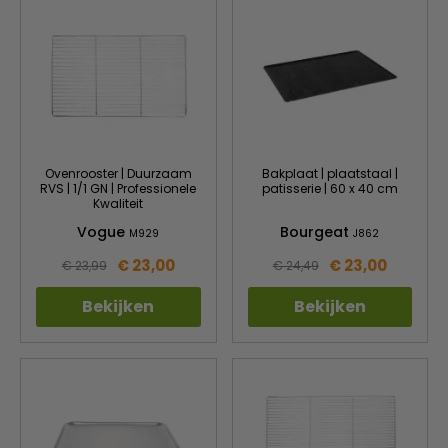
Ovenrooster | Duurzaam
Bakplaat | plaatstaal |
RVS | 1/1 GN | Professionele
patisserie | 60 x 40 cm
Kwaliteit
Vogue
Bourgeat
M929
J862
€ 23,00
€ 23,00
€ 23,99
€ 24,49
Bekijken
Bekijken