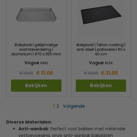
Bakplaat | gelijkmatige
Bakplaat | Teflon coating |
warmteverdeling |
anti-kleef | patisserie | 60 x
aluminium | 470 x 355 mm
40 cm
Vogue
Vogue
K435
K339
€ 31,00
€ 31,00
€ 32,49
€ 32,49
Bekijken
Bekijken
1
2
Volgende
Diverse Materialen
:
Anti-aanbak
: Perfect voor bakken met minimale
vettoevoeging, onze anti-aanbak bakplaten