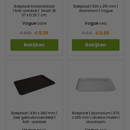
Bakplaat Koolstofstaal
Bakplaat | 320 x 215 mm |
| Anti-aanbak | Zwart |B
Aluminium | Vogue
37 x D 25.7 cm
Vogue
Vogue
GD014
K442
€ 8,05
€ 8,65
€ 8,59
€ 9,19
Bekijken
Bekijken
Bakplaat | 430 x 280 mm |
Bakplaat | aluminium | 370
Zeer gebruiksvriendelijk |
x 265 mm | diverse maten |
Anti -aanbak
duurzaam