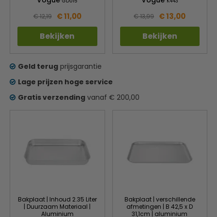
Vogue
Vogue
GD015
K443
€ 11,00
€ 13,00
€ 12,19
€ 13,99
Bekijken
Bekijken
Geld terug
prijsgarantie
Lage prijzen hoge service
Gratis verzending
vanaf € 200,00
Bakplaat | Inhoud 2.35 Liter
Bakplaat | verschillende
| Duurzaam Materiaal |
afmetingen | B 42,5 x D
Aluminium
31,1cm | aluminium