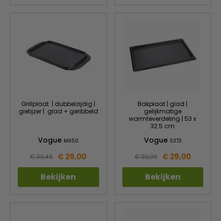
Grillplaat | dubbelzijdig |
Bakplaat | glad |
gietijzer | glad + geribbeld
gelijkmatige
warmteverdeling | 53 x
32.5 cm
Vogue
Vogue
M650
S373
€ 29,00
€ 29,00
€ 30,49
€ 30,99
Bekijken
Bekijken