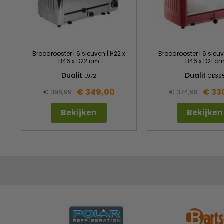
Broodrooster | 6 sleuven | H22 x
Broodrooster | 6 sleuv
B46 x D22 cm
B46 x D21 c
Dualit
Dualit
E972
GD39
€ 349,00
€ 33
€ 396,99
€ 374,99
Bekijken
Bekijken