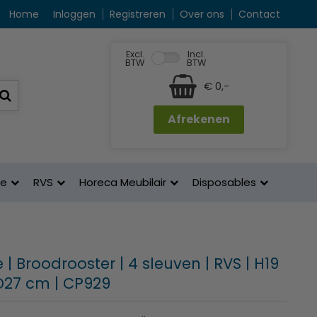
Home
Inloggen
Registreren
Over ons
Contact
Excl.
Incl.
BTW
BTW
€ 0,-
Afrekenen
ne
RVS
Horeca Meubilair
Disposables
e | Broodrooster | 4 sleuven | RVS | H19
 D27 cm | CP929