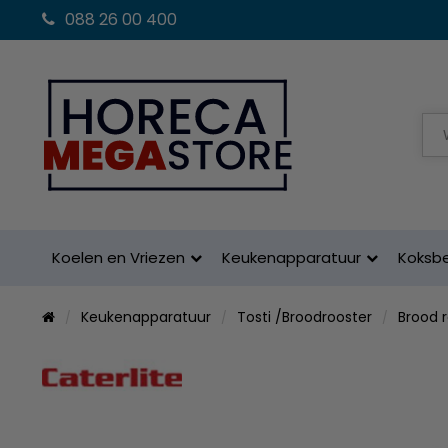
088 26 00 400
Koelen en Vriezen
Keukenapparatuur
Koksb
Keukenapparatuur
Tosti /Broodrooster
Brood 