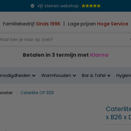
Vijf sterren webshop
Familiebedrijf
Sinds 1996
|
Lage prijzen
Hoge Service
Betalen in 3 termijn met
Klarna
enodigdheden
Warmhouden
Bar & Tafel
Hygie
rooster
Caterlite CP 929
Caterlit
x B26 x