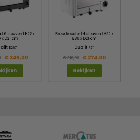
 | 6 sleuven | H22 x
Broodrooster | 4 sleuven | H22 x
 x D21 cm
B36 x D21 cm
alit
Dualit
E267
F211
€ 349,00
€ 274,00
9
€ 310,99
kijken
Bekijken