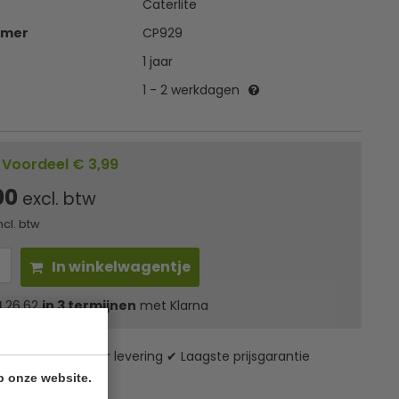
Caterlite
mmer
CP929
1 jaar
1 - 2 werkdagen
Voordeel € 3,99
00
excl. btw
ncl. btw
In winkelwagentje
l
26,62
in 3 termijnen
met Klarna
zending* ✔ 24 uur levering ✔ Laagste prijsgarantie
p onze website.