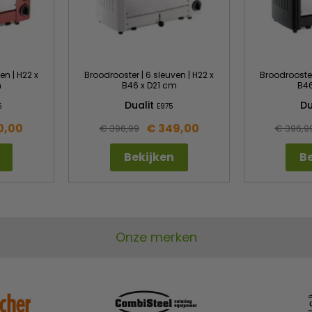
en | H22 x
Broodrooster | 6 sleuven | H22 x
Broodrooster
m
B46 x D21 cm
B46
Dualit
Du
5
E975
0,00
€ 349,00
€ 396,99
€ 396,9
Bekijken
Be
Onze merken