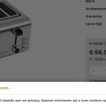
Merk
Artikelnu
Garantie
Levertijd
€ 69,99
|
€ 66,
€
79,86
i
Of
betaa
euren
✔ Gratis ver
l waarde aan uw privacy, daarom informeren wij u over cookies o