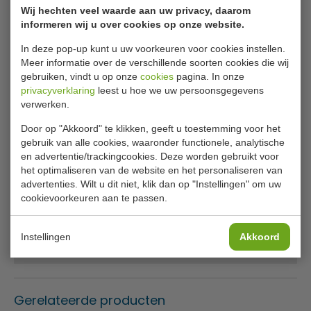
Wij hechten veel waarde aan uw privacy, daarom
buitengelegenheid schoon en opgeruimd. Geschikt voor
informeren wij u over cookies op onze website.
montage aan wand of paal.
In deze pop-up kunt u uw voorkeuren voor cookies instellen.
Ook verkrijgbaar in de kleur groen
Meer informatie over de verschillende soorten cookies die wij
Geschikt voor montage aan wand of paal
gebruiken, vindt u op onze
cookies
pagina. In onze
privacyverklaring
leest u hoe we uw persoonsgegevens
Specificaties
verwerken.
Door op "Akkoord" te klikken, geeft u toestemming voor het
Model
VB 870000
gebruik van alle cookies, waaronder functionele, analytische
en advertentie/trackingcookies. Deze worden gebruikt voor
Nummer
31008568
het optimaliseren van de website en het personaliseren van
L x B x H
33.5 x 43.2 x 74.5 cm
advertenties. Wilt u dit niet, klik dan op "Instellingen" om uw
cookievoorkeuren aan te passen.
Inhoud
50 liter
Kleur
Oranje
Instellingen
Akkoord
Gewicht
3 kilo
Gerelateerde producten