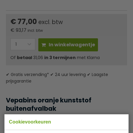
€ 77,00
excl. btw
€
93,17
incl. btw
In winkelwagentje
Of
betaal
31,06
in 3 termijnen
met Klarna
✔ Gratis verzending* ✔ 24 uur levering ✔ Laagste
prijsgarantie
Vepabins oranje kunststof
buitenafvalbak
De kap beschermt tegen inregenen en voorkomt inworp
Cookievoorkeuren
van volumineus afval. Het plaatsen van een
buitenafvalbak houd uw terras of horeca