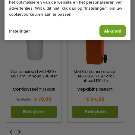
het optimaliseren van de website en het personaliseren van
Is dit iets voor jou?
advertenties. Wilt u dit niet, klik dan op "Instellingen" om uw
cookievoorkeuren aan te passen.
Instellingen
Akkoord
Containerbak | wit | H80 x
Mini Container | oranje |
Ø67 cm | Inhoud 200 liter
B48 x D56 x H97 cm |
inhoud 120 liter
CombiSteel
Vepabins
7483.0035
31659074
€ 70,00
€ 54,00
€ 95,00
Bekijken
Bekijken