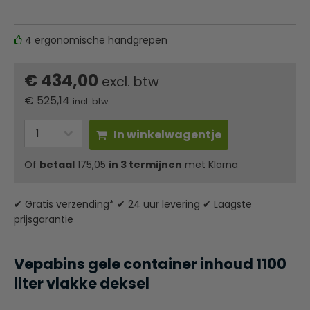
4 ergonomische handgrepen
€ 434,00
excl. btw
€
525,14
incl. btw
In winkelwagentje
Of
betaal
175,05
in 3 termijnen
met Klarna
✔ Gratis verzending* ✔ 24 uur levering ✔ Laagste
prijsgarantie
Vepabins gele container inhoud 1100
liter vlakke deksel