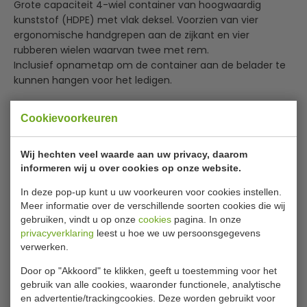
Grote capaciteit 4-wiel container van hoogwaardig
kunststof (HDPE) met vlak deksel. Voorzien van vier
ergonomische handgrepen aan de zijkant en vier
rubberen wielen waarvan twee met rem.
Inclusief opnametap om de container aan de belader te
kunnen hangen voor het ledigen.
Specificaties
Cookievoorkeuren
Model
VB 719068
Wij hechten veel waarde aan uw privacy, daarom
Bestelnummer
31718986
informeren wij u over cookies op onze website.
B x L x H
1073 x 1254 x 1354 mm
In deze pop-up kunt u uw voorkeuren voor cookies instellen.
Meer informatie over de verschillende soorten cookies die wij
Inhoud
1100 liter
gebruiken, vindt u op onze
cookies
pagina. In onze
Kleur
Geel
privacyverklaring
leest u hoe we uw persoonsgegevens
verwerken.
Materiaal
Kunststof
Door op "Akkoord" te klikken, geeft u toestemming voor het
Gewicht
49 kilo
gebruik van alle cookies, waaronder functionele, analytische
en advertentie/trackingcookies. Deze worden gebruikt voor