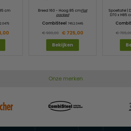
 85 cm
Breed 160 - Hoog 85 cm
Flat
Spoeltafel |
packed
D70 x H85 c
CombiSteel
CombiS
2.0475
7452.0445
1,00
€ 725,00
€ 980,00
€ 705,0
Bekijken
Be
Onze merken