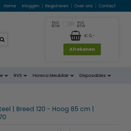
Home
Inloggen
Registreren
Over ons
Contact
Excl.
Incl.
BTW
BTW
€ 0,-
Afrekenen
ne
RVS
Horeca Meubilair
Disposables
eel | Breed 120 - Hoog 85 cm |
70