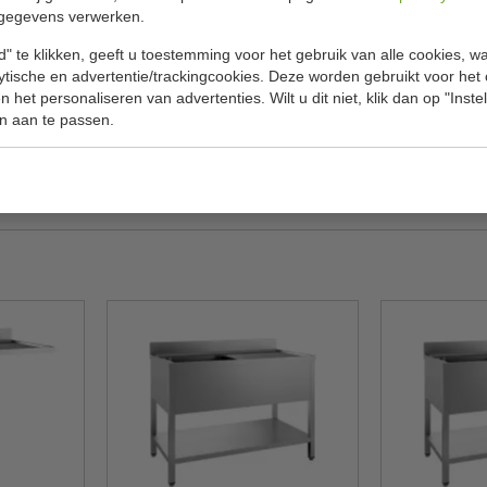
er, demontabel en spoelbak rechts.
gegevens verwerken.
Model
" te klikken, geeft u toestemming voor het gebruik van alle cookies, 
H x B x D
lytische en advertentie/trackingcookies. Deze worden gebruikt voor het
 het personaliseren van advertenties. Wilt u dit niet, klik dan op "Inst
H x B x D s
n aan te passen.
Materiaal
Gewicht