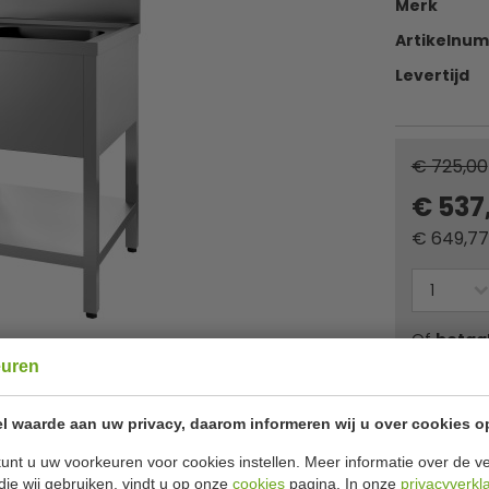
Merk
Artikelnu
Levertijd
€ 725,00
€ 537
€
649,77
Of
betaa
euren
✔ Gratis ver
l waarde aan uw privacy, daarom informeren wij u over cookies o
unt u uw voorkeuren voor cookies instellen. Meer informatie over de ve
Specificat
ine 120 x 70 cm
die wij gebruiken, vindt u op onze
cookies
pagina. In onze
privacyverkl