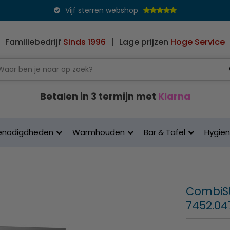
Vijf sterren webshop
Familiebedrijf
Sinds 1996
|
Lage prijzen
Hoge Service
Betalen in 3 termijn met
Klarna
enodigdheden
Warmhouden
Bar & Tafel
Hygie
CombiSt
7452.04