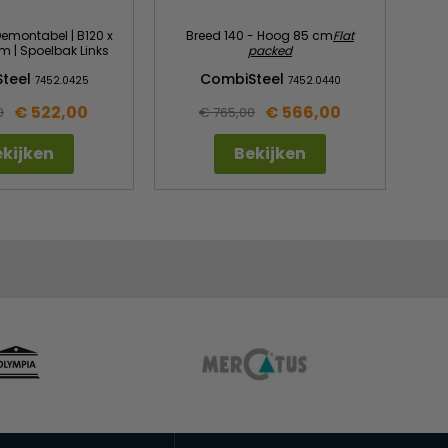
 Demontabel | B120 x
Breed 140 - Hoog 85 cm
Flat
m | Spoelbak Links
packed
teel
CombiSteel
7452.0425
7452.0440
€ 522,00
€ 566,00
0
€ 765,00
kijken
Bekijken