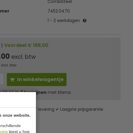
CombiSteel
mmer
7452.0470
1 - 2 werkdagen
|
Voordeel € 188,00
,00
excl. btw
incl. btw
In winkelwagentje
l
216,59
in 3 termijnen
met Klarna
zending* ✔ 24 uur levering ✔ Laagste prijsgarantie
p onze website.
rschillende
ies
aring
leest u hoe