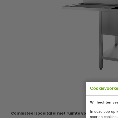
Cookievoork
Wij hechten vee
In deze pop-up k
Combisteel spoeltafel met ruimte voor vaatwasmach
soorten cookies 