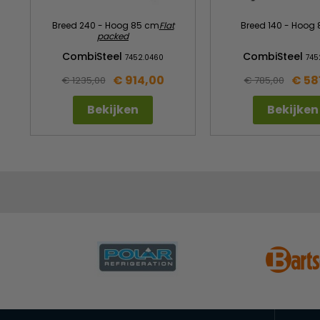
Breed 240 - Hoog 85 cm
Flat
Breed 140 - Hoog
packed
CombiSteel
CombiSteel
7452.0460
745
€ 914,00
€ 58
€ 1235,00
€ 785,00
Bekijken
Bekijken