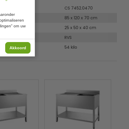
CS 7452.0470
waaronder
85 x 120 x 70 cm
 optimaliseren
ellingen" om uw
poelbak
25 x 50 x 40 cm
RVS
54 kilo
Akkoord