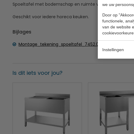
Spoeltafel met bodemschap en ruimte voor een vaatwass
we uw persoons
Door op "Akkoord
Geschikt voor iedere horeca keuken.
functionele, ana
van de website en
Bijlages
cookievoorkeure
Montage_tekening_spoeltafel_7452.04xx
Instellingen
Is dit iets voor jou?