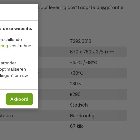
erzending âœ“ 24 uur levering âœ“ Laagste prijsgarantie
ies
p onze website.
rschillende
7292.0010
aring
leest u hoe
670 x 750 x 375 mm
urbereik
-16ºC /-18°C
waaronder
 optimaliseren
ingstemperatuur
+30ºC
ellingen" om uw
anning
230 v
l
R290
Akkoord
Statisch
steem
Handmatig
67 kilo