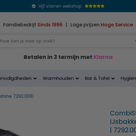
Vijf sterren webshop
Familiebedrijf
Sinds 1996
|
Lage prijzen
Hoge Service
Betalen in 3 termijn met
Klarna
enodigdheden
Warmhouden
Bar & Tafel
Hygie
itrine 7292.0010
CombiSte
IJsbakk
| 7292.0