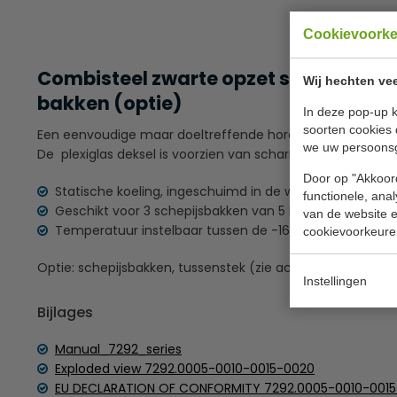
Cookievoork
Combisteel zwarte opzet schepijsvitine
Wij hechten vee
bakken (optie)
In deze pop-up k
soorten cookies 
Een eenvoudige maar doeltreffende horeca ijsvitrine open
we uw persoons
De plexiglas deksel is voorzien van scharnieren .
Door op "Akkoord
Statische koeling, ingeschuimd in de wanden en bode
functionele, ana
Geschikt voor 3 schepijsbakken van 5 liter (excl.)
van de website en
Temperatuur instelbaar tussen de -16 en -18 ºC
cookievoorkeure
Optie: schepijsbakken, tussenstek (zie accessoires)
Instellingen
Bijlages
Manual_7292_series
Exploded view 7292.0005-0010-0015-0020
EU DECLARATION OF CONFORMITY 7292.0005-0010-001