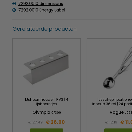
7292.0010 dimensions
7292.0010 Energy Label
Gerelateerde producten
IJshoornhouder | RVS | 4
IJsschep | portionee
ijshoorntjes
inhoud 36 ml | 24 portie
Olympia
Vogue
CF309
J09
€ 26,00
€ 11,
€ 27,49
€ 12,19