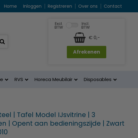
Home
Inloggen
Registreren
Over ons
Contact
Excl.
Incl.
BTW
BTW
€ 0,-
Afrekenen
ne
RVS
Horeca Meubilair
Disposables
el | Tafel Model IJsvitrine | 3
en | Opent aan bedieningszijde | Zwart
010