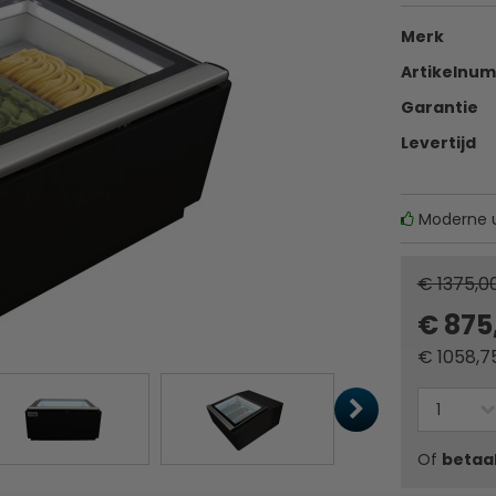
Merk
Artikelnu
Garantie
Levertijd
Moderne ui
€ 1375,0
€ 875
€
1058,7
Of
betaa