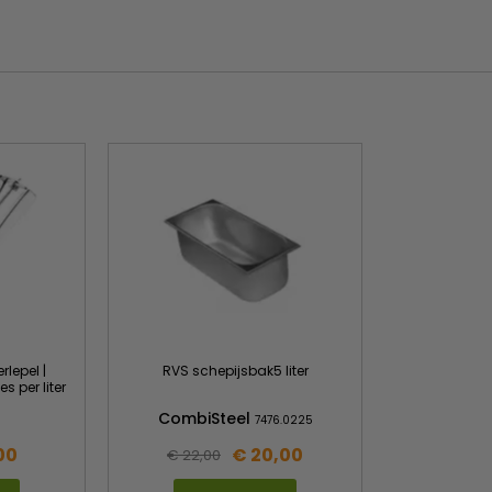
rlepel |
RVS schepijsbak5 liter
s per liter
CombiSteel
3
7476.0225
00
€ 20,00
€ 22,00