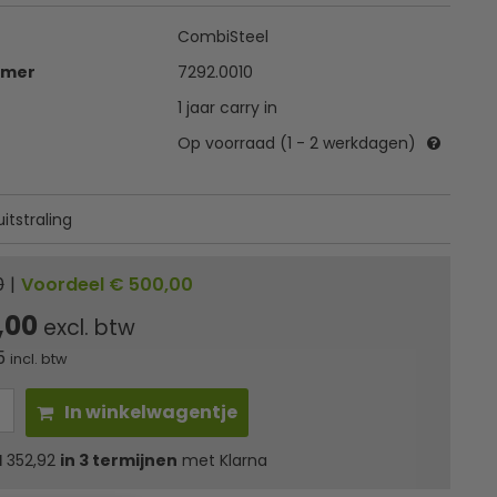
CombiSteel
mmer
7292.0010
1 jaar carry in
Op voorraad (1 - 2 werkdagen)
tstraling
0
|
Voordeel € 500,00
,00
excl. btw
5
incl. btw
In winkelwagentje
l
352,92
in 3 termijnen
met Klarna