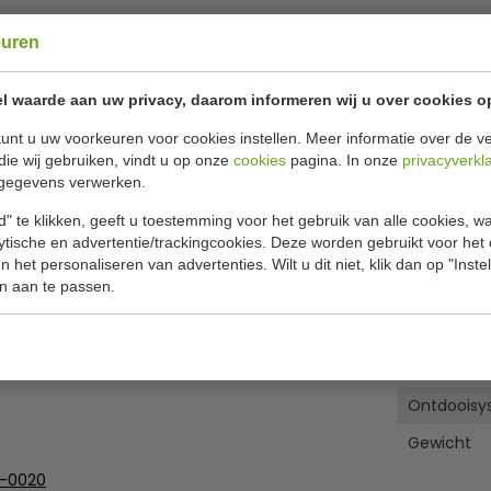
âœ“ Gratis v
euren
Specificat
 geschikt voor 3x 5 liter
l waarde aan uw privacy, daarom informeren wij u over cookies o
unt u uw voorkeuren voor cookies instellen. Meer informatie over de ve
Model
die wij gebruiken, vindt u op onze
cookies
pagina. In onze
privacyverkl
t aan de klantzijde
B x D x H
gegevens verwerken.
Temperatu
" te klikken, geeft u toestemming voor het gebruik van alle cookies, 
m
lytische en advertentie/trackingcookies. Deze worden gebruikt voor het
Max.omgev
 het personaliseren van advertenties. Wilt u dit niet, klik dan op "Inst
n aan te passen.
Aansluitsp
Koelmidde
Koeling
Ontdooisy
Gewicht
5-0020