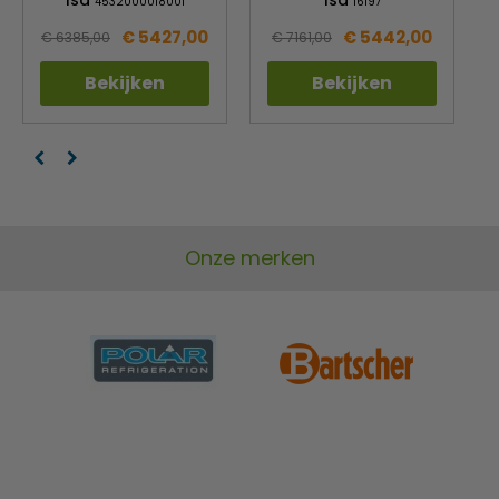
Isa
Isa
4532000018001
16197
€ 5427,00
€ 5442,00
€ 6385,00
€ 7161,00
Bekijken
Bekijken
Onze merken