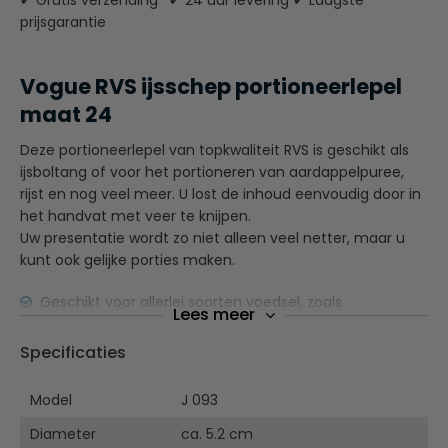
✔ Gratis verzending* ✔ 24 uur levering ✔ Laagste
prijsgarantie
Vogue RVS ijsschep portioneerlepel
maat 24
Deze portioneerlepel van topkwaliteit RVS is geschikt als
ijsboltang of voor het portioneren van aardappelpuree,
rijst en nog veel meer. U lost de inhoud eenvoudig door in
het handvat met veer te knijpen.
Uw presentatie wordt zo niet alleen veel netter, maar u
kunt ook gelijke porties maken.
Geschikt voor allerlei soorten voedsel, zoals
Lees meer
aardappelpuree, roomijs, rijst of dikke sauzen
Ideaal voor uniforme porties en het verminderen van
Specificaties
verspilling
Vaatwasserbestendig
Model
J 093
Sterk veermechanisme voor professioneel gebruik
Diameter
Ergonomisch vormgegeven handvat voorkomt
ca. 5.2 cm