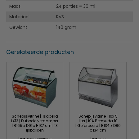
vermoeide handen
Maat
24 porties = 36 ml
Materiaal
RVS
Gewicht
140 gram
Gerelateerde producten
Schepijsvitrine | Isabella
Schepijsvitrine | 10x 5
LX13 | Dubbele verdamper
liter | ISA Bermuda 10
| B165 x D91 x H137 cm | 13
| Geforceerd | B134 x D80
ijsbakken
x 134 cm